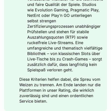
und faire Qualität der Spiele. Studios
wie Evolution Gaming, Pragmatic Play,
NetEnt oder Play’n GO unterliegen
selbst strengen
Zertifizierungsprozessen unabhängiger
Prüfstellen und stehen für stabile
Auszahlungsquoten (RTP) sowie
ruckelfreie Live-Streams. Eine
umfangreiche und thematisch vielfältige
Bibliothek – von klassischen Slots über
Live-Tische bis zu Crash-Games – sorgt
zusätzlich dafür, dass langfristig kein
Spielspaß verloren geht.
Diese Kriterien helfen dabei, die Spreu vom
Weizen zu trennen. Am Ende landen nur die
Plattformen in unser Rating, die wirklich
zuverlässig sind und einen ordentlichen
Service bieten.