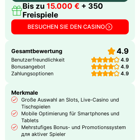
Bis zu
15.000 €
+ 350
Freispiele
BESUCHEN SIE DEN CASINO
4.9
Gesamtbewertung
Benutzerfreundlichkeit
4.9
Bonusangebot
4.9
Zahlungsoptionen
4.9
Merkmale
Große Auswahl an Slots, Live-Casino und
Tischspielen
Mobile Optimierung für Smartphones und
Tablets
Mehrstufiges Bonus- und Promotionssystem
для aktiver Spieler