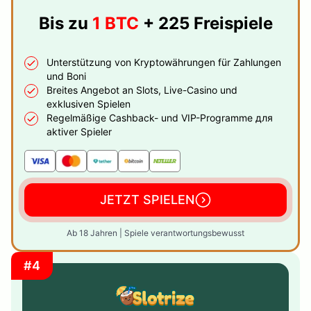
Bis zu
1 BTC
+ 225 Freispiele
Unterstützung von Kryptowährungen für Zahlungen
und Boni
Breites Angebot an Slots, Live-Casino und
exklusiven Spielen
Regelmäßige Cashback- und VIP-Programme для
aktiver Spieler
JETZT SPIELEN
Ab 18 Jahren | Spiele verantwortungsbewusst
#4