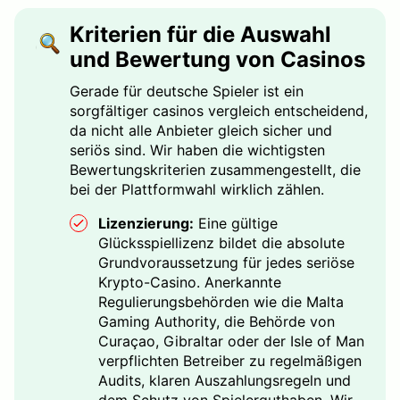
Kriterien für die Auswahl
und Bewertung von Casinos
Gerade für deutsche Spieler ist ein
sorgfältiger casinos vergleich entscheidend,
da nicht alle Anbieter gleich sicher und
seriös sind. Wir haben die wichtigsten
Bewertungskriterien zusammengestellt, die
bei der Plattformwahl wirklich zählen.
Lizenzierung:
Eine gültige
Glücksspiellizenz bildet die absolute
Grundvoraussetzung für jedes seriöse
Krypto-Casino. Anerkannte
Regulierungsbehörden wie die Malta
Gaming Authority, die Behörde von
Curaçao, Gibraltar oder der Isle of Man
verpflichten Betreiber zu regelmäßigen
Audits, klaren Auszahlungsregeln und
dem Schutz von Spielerguthaben. Wir