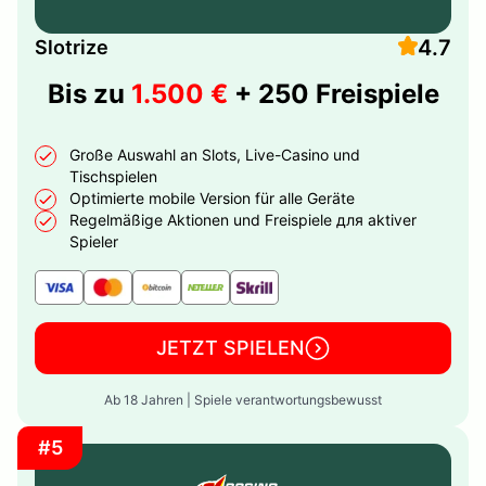
4.7
Slotrize
Bis zu
1.500 €
+ 250 Freispiele
Große Auswahl an Slots, Live-Casino und
Tischspielen
Optimierte mobile Version für alle Geräte
Regelmäßige Aktionen und Freispiele для aktiver
Spieler
JETZT SPIELEN
Ab 18 Jahren | Spiele verantwortungsbewusst
#5