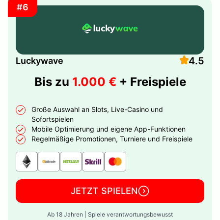
#6
4.5
Luckywave
Bis zu
1.000 €
+ Freispiele
Große Auswahl an Slots, Live-Casino und
Sofortspielen
Mobile Optimierung und eigene App-Funktionen
Regelmäßige Promotionen, Turniere und Freispiele
JETZT SPIELEN
Ab 18 Jahren | Spiele verantwortungsbewusst