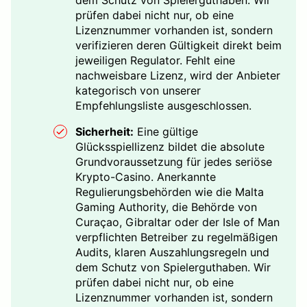
prüfen dabei nicht nur, ob eine
Lizenznummer vorhanden ist, sondern
verifizieren deren Gültigkeit direkt beim
jeweiligen Regulator. Fehlt eine
nachweisbare Lizenz, wird der Anbieter
kategorisch von unserer
Empfehlungsliste ausgeschlossen.
Sicherheit:
Eine gültige
Glücksspiellizenz bildet die absolute
Grundvoraussetzung für jedes seriöse
Krypto-Casino. Anerkannte
Regulierungsbehörden wie die Malta
Gaming Authority, die Behörde von
Curaçao, Gibraltar oder der Isle of Man
verpflichten Betreiber zu regelmäßigen
Audits, klaren Auszahlungsregeln und
dem Schutz von Spielerguthaben. Wir
prüfen dabei nicht nur, ob eine
Lizenznummer vorhanden ist, sondern