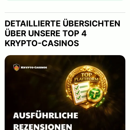
DETAILLIERTE ÜBERSICHTEN
ÜBER UNSERE TOP 4
KRYPTO-CASINOS