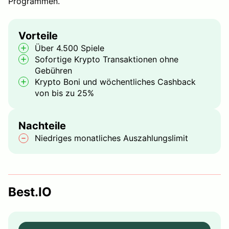
Programmen.
Vorteile
Über 4.500 Spiele
Sofortige Krypto Transaktionen ohne
Gebühren
Krypto Boni und wöchentliches Cashback
von bis zu 25%
Nachteile
Niedriges monatliches Auszahlungslimit
Best.IO