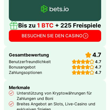
Bis zu
1 BTC
+ 225 Freispiele
BESUCHEN SIE DEN CASINO
4.7
Gesamtbewertung
Benutzerfreundlichkeit
4.7
Bonusangebot
4.7
Zahlungsoptionen
4.7
Merkmale
Unterstützung von Kryptowährungen für
Zahlungen und Boni
Breites Angebot an Slots, Live-Casino und
exklusiven Spielen