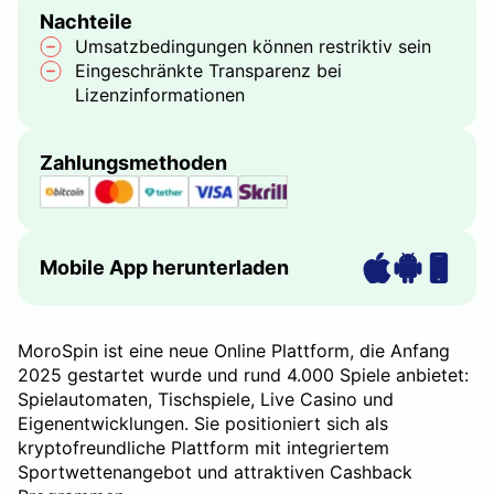
Nachteile
Umsatzbedingungen können restriktiv sein
Eingeschränkte Transparenz bei
Lizenzinformationen
Zahlungsmethoden
Mobile App herunterladen
MoroSpin ist eine neue Online Plattform, die Anfang
2025 gestartet wurde und rund 4.000 Spiele anbietet:
Spielautomaten, Tischspiele, Live Casino und
Eigenentwicklungen. Sie positioniert sich als
kryptofreundliche Plattform mit integriertem
Sportwettenangebot und attraktiven Cashback