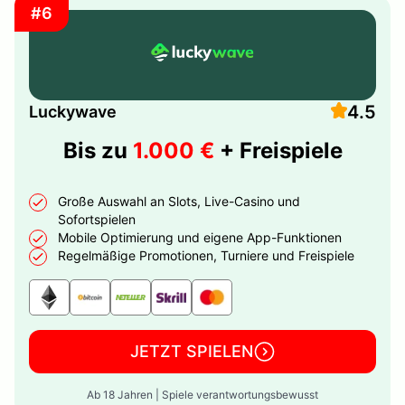
#6
4.5
Luckywave
Bis zu
1.000 €
+ Freispiele
Große Auswahl an Slots, Live-Casino und
Sofortspielen
Mobile Optimierung und eigene App-Funktionen
Regelmäßige Promotionen, Turniere und Freispiele
JETZT SPIELEN
Ab 18 Jahren | Spiele verantwortungsbewusst