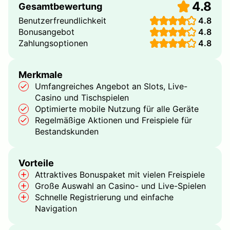
4.8
Gesamtbewertung
Benutzerfreundlichkeit
4.8
Bonusangebot
4.8
Zahlungsoptionen
4.8
Merkmale
Umfangreiches Angebot an Slots, Live-
Casino und Tischspielen
Optimierte mobile Nutzung für alle Geräte
Regelmäßige Aktionen und Freispiele für
Bestandskunden
Vorteile
Attraktives Bonuspaket mit vielen Freispiele
Große Auswahl an Casino- und Live-Spielen
Schnelle Registrierung und einfache
Navigation