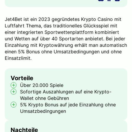
Jet4Bet ist ein 2023 gegründetes Krypto Casino mit
Luftfahrt Thema, das traditionelles Glücksspiel mit
einer integrierten Sportwettenplattform kombiniert
und Wetten auf über 40 Sportarten anbietet. Bei jeder
Einzahlung mit Kryptowährung erhält man automatisch
einen 5% Bonus ohne Umsatzbedingungen und ohne
Einsatzlimit.
Vorteile
Über 20.000 Spiele
Sofortige Auszahlungen auf eine Krypto-
Wallet ohne Gebühren
5% Krypto Bonus auf jede Einzahlung ohne
Umsatzbedingungen
Nachteile