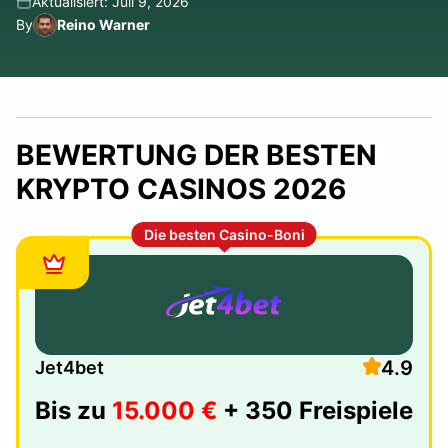
Aktualisiert: Juli 9, 2026
By
Reino Warner
BEWERTUNG DER BESTEN
KRYPTO CASINOS 2026
Die besten Casino-Boni
4.9
Jet4bet
Bis zu
15.000 €
+ 350 Freispiele