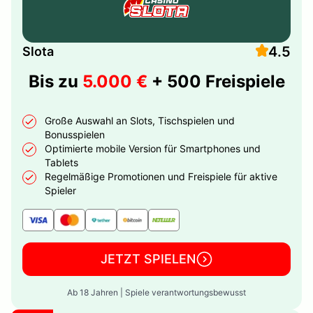
4.5
Slota
Bis zu
5.000 €
+ 500 Freispiele
Große Auswahl an Slots, Tischspielen und
Bonusspielen
Optimierte mobile Version für Smartphones und
Tablets
Regelmäßige Promotionen und Freispiele für aktive
Spieler
JETZT SPIELEN
Ab 18 Jahren | Spiele verantwortungsbewusst