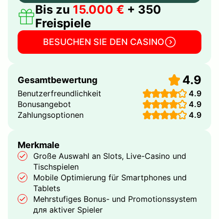
Bis zu
15.000 €
+ 350
Freispiele
BESUCHEN SIE DEN CASINO
4.9
Gesamtbewertung
Benutzerfreundlichkeit
4.9
Bonusangebot
4.9
Zahlungsoptionen
4.9
Merkmale
Große Auswahl an Slots, Live-Casino und
Tischspielen
Mobile Optimierung für Smartphones und
Tablets
Mehrstufiges Bonus- und Promotionssystem
для aktiver Spieler