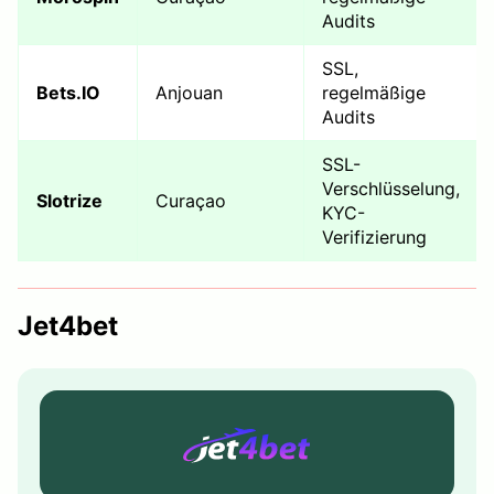
Audits
SSL,
Bets.IO
Anjouan
regelmäßige
Audits
SSL-
Verschlüsselung,
Slotrize
Curaçao
KYC-
Verifizierung
Jet4bet