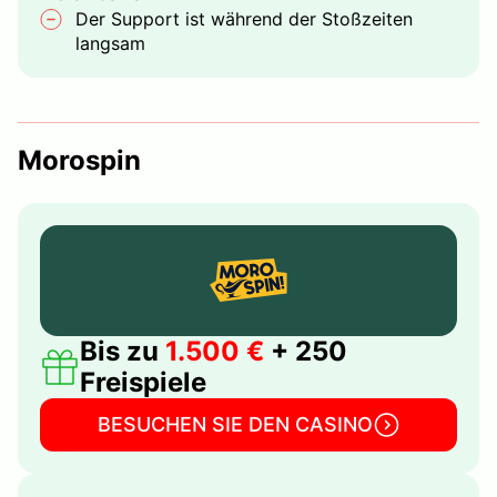
Der Support ist während der Stoßzeiten
langsam
Morospin
Bis zu
1.500 €
+ 250
Freispiele
BESUCHEN SIE DEN CASINO