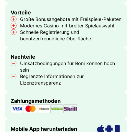
Vorteile
Große Bonusangebote mit Freispiele-Paketen
Modernes Casino mit breiter Spielauswahl
Schnelle Registrierung und
benutzerfreundliche Oberfläche
Nachteile
Umsatzbedingungen für Boni können hoch
sein
Begrenzte Informationen zur
Lizenztransparenz
Zahlungsmethoden
Mobile App herunterladen