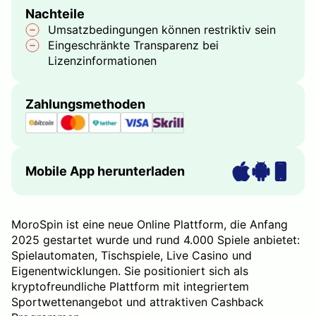
Nachteile
Umsatzbedingungen können restriktiv sein
Eingeschränkte Transparenz bei
Lizenzinformationen
Zahlungsmethoden
Mobile App herunterladen
MoroSpin ist eine neue Online Plattform, die Anfang
2025 gestartet wurde und rund 4.000 Spiele anbietet:
Spielautomaten, Tischspiele, Live Casino und
Eigenentwicklungen. Sie positioniert sich als
kryptofreundliche Plattform mit integriertem
Sportwettenangebot und attraktiven Cashback