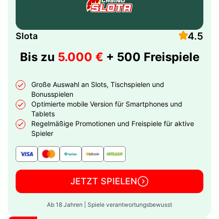
4.5
Slota
Bis zu
5.000 €
+ 500 Freispiele
Große Auswahl an Slots, Tischspielen und
Bonusspielen
Optimierte mobile Version für Smartphones und
Tablets
Regelmäßige Promotionen und Freispiele für aktive
Spieler
JETZT SPIELEN
Ab 18 Jahren | Spiele verantwortungsbewusst