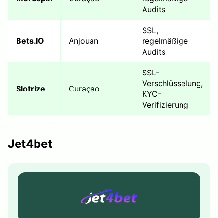
Audits
SSL,
Bets.IO
Anjouan
regelmäßige
Audits
SSL-
Verschlüsselung,
Slotrize
Curaçao
KYC-
Verifizierung
Jet4bet