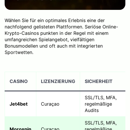
Wählen Sie für ein optimales Erlebnis eine der
nachfolgend gelisteten Plattformen. Seriöse Online-
Krypto-Casinos punkten in der Regel mit einem
umfangreichen Spielangebot, vielfältigen
Bonusmodellen und oft auch mit integrierten
Sportwetten.
CASINO
LIZENZIERUNG
SICHERHEIT
SSL/TLS, MFA,
Jet4bet
Curaçao
regelmäßige
Audits
SSL/TLS, MFA,
Morospin
Curaçao
regelmäßige