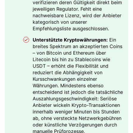
verifizieren deren Gültigkeit direkt beim
jeweiligen Regulator. Fehlt eine
nachweisbare Lizenz, wird der Anbieter
kategorisch von unserer
Empfehlungsliste ausgeschlossen.
Unterstützte Kryptowährungen:
Ein
breites Spektrum an akzeptierten Coins
– von Bitcoin und Ethereum über
Litecoin bis hin zu Stablecoins wie
USDT – erhöht die Flexibilität und
reduziert die Abhängigkeit von
Kursschwankungen einzelner
Währungen. Mindestens ebenso
entscheidend ist jedoch die tatsächliche
Auszahlungsgeschwindigkeit: Seriöse
Anbieter wickeln Krypto-Transaktionen
innerhalb weniger Minuten bis Stunden
ab, ohne versteckte Netzwerkgebühren
oder künstliche Verzögerungen durch
manuelle Prüfprozesse.