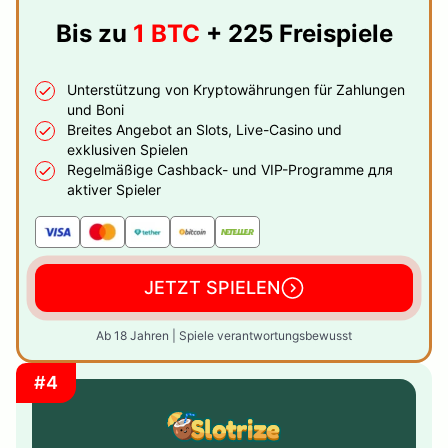
Bis zu
1 BTC
+ 225 Freispiele
Unterstützung von Kryptowährungen für Zahlungen
und Boni
Breites Angebot an Slots, Live-Casino und
exklusiven Spielen
Regelmäßige Cashback- und VIP-Programme для
aktiver Spieler
JETZT SPIELEN
Ab 18 Jahren | Spiele verantwortungsbewusst
#4