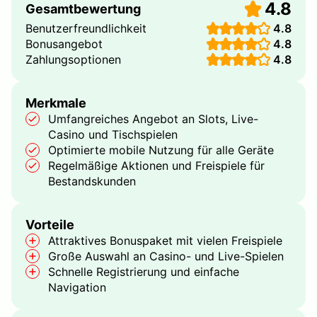
4.8
Gesamtbewertung
Benutzerfreundlichkeit
4.8
Bonusangebot
4.8
Zahlungsoptionen
4.8
Merkmale
Umfangreiches Angebot an Slots, Live-
Casino und Tischspielen
Optimierte mobile Nutzung für alle Geräte
Regelmäßige Aktionen und Freispiele für
Bestandskunden
Vorteile
Attraktives Bonuspaket mit vielen Freispiele
Große Auswahl an Casino- und Live-Spielen
Schnelle Registrierung und einfache
Navigation