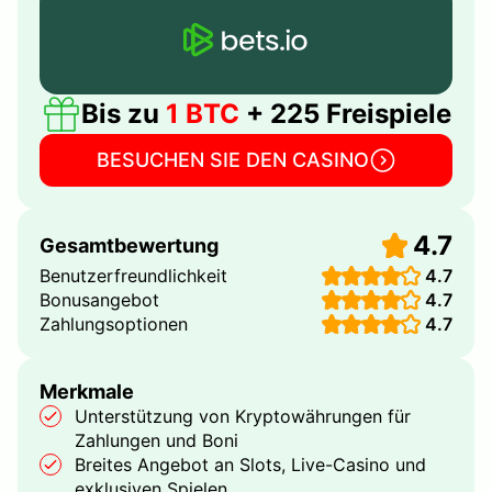
Bis zu
1 BTC
+ 225 Freispiele
BESUCHEN SIE DEN CASINO
4.7
Gesamtbewertung
Benutzerfreundlichkeit
4.7
Bonusangebot
4.7
Zahlungsoptionen
4.7
Merkmale
Unterstützung von Kryptowährungen für
Zahlungen und Boni
Breites Angebot an Slots, Live-Casino und
exklusiven Spielen