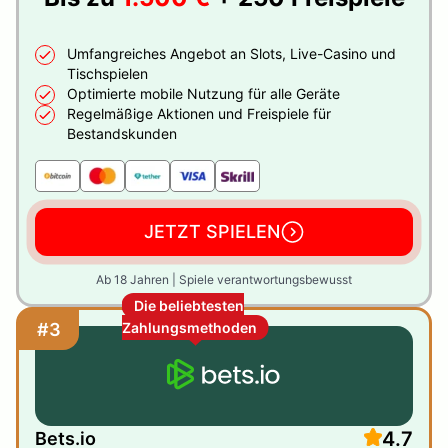
Umfangreiches Angebot an Slots, Live-Casino und
Tischspielen
Optimierte mobile Nutzung für alle Geräte
Regelmäßige Aktionen und Freispiele für
Bestandskunden
JETZT SPIELEN
Ab 18 Jahren | Spiele verantwortungsbewusst
Die beliebtesten
#3
Zahlungsmethoden
4.7
Bets.io