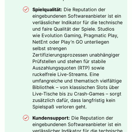
Spielqualität:
Die Reputation der
eingebundenen Softwareanbieter ist ein
verlässlicher Indikator für die technische
und faire Qualität der Spiele. Studios
wie Evolution Gaming, Pragmatic Play,
NetEnt oder Play’n GO unterliegen
selbst strengen
Zertifizierungsprozessen unabhängiger
Prüfstellen und stehen für stabile
Auszahlungsquoten (RTP) sowie
ruckelfreie Live-Streams. Eine
umfangreiche und thematisch vielfältige
Bibliothek – von klassischen Slots über
Live-Tische bis zu Crash-Games – sorgt
zusätzlich dafür, dass langfristig kein
Spielspaß verloren geht.
Kundensupport:
Die Reputation der
eingebundenen Softwareanbieter ist ein
verlässlicher Indikator für die technische