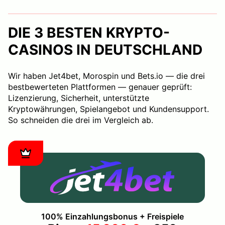
DIE 3 BESTEN KRYPTO-
CASINOS IN DEUTSCHLAND
Wir haben Jet4bet, Morospin und Bets.io — die drei
bestbewerteten Plattformen — genauer geprüft:
Lizenzierung, Sicherheit, unterstützte
Kryptowährungen, Spielangebot und Kundensupport.
So schneiden die drei im Vergleich ab.
100% Einzahlungsbonus + Freispiele