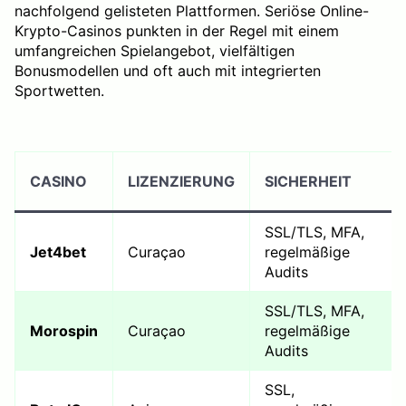
nachfolgend gelisteten Plattformen. Seriöse Online-
Krypto-Casinos punkten in der Regel mit einem
umfangreichen Spielangebot, vielfältigen
Bonusmodellen und oft auch mit integrierten
Sportwetten.
CASINO
LIZENZIERUNG
SICHERHEIT
SSL/TLS, MFA,
Jet4bet
Curaçao
regelmäßige
Audits
SSL/TLS, MFA,
Morospin
Curaçao
regelmäßige
Audits
SSL,