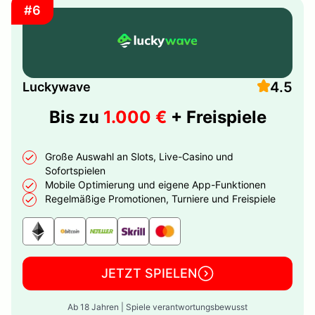
#6
4.5
Luckywave
Bis zu
1.000 €
+ Freispiele
Große Auswahl an Slots, Live-Casino und
Sofortspielen
Mobile Optimierung und eigene App-Funktionen
Regelmäßige Promotionen, Turniere und Freispiele
JETZT SPIELEN
Ab 18 Jahren | Spiele verantwortungsbewusst