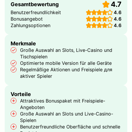
4.7
Gesamtbewertung
Benutzerfreundlichkeit
4.6
Bonusangebot
4.6
Zahlungsoptionen
4.6
Merkmale
Große Auswahl an Slots, Live-Casino und
Tischspielen
Optimierte mobile Version für alle Geräte
Regelmäßige Aktionen und Freispiele для
aktiver Spieler
Vorteile
Attraktives Bonuspaket mit Freispiele-
Angeboten
Große Auswahl an Slots und Live-Casino-
Spielen
Benutzerfreundliche Oberfläche und schnelle