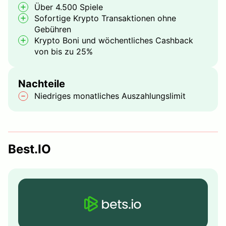
Über 4.500 Spiele
Sofortige Krypto Transaktionen ohne
Gebühren
Krypto Boni und wöchentliches Cashback
von bis zu 25%
Nachteile
Niedriges monatliches Auszahlungslimit
Best.IO