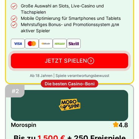
Große Auswahl an Slots, Live-Casino und
Tischspielen
Mobile Optimierung für Smartphones und Tablets
Mehrstufiges Bonus- und Promotionssystem для
aktiver Spieler
JETZT SPIELEN
Ab 18 Jahren | Spiele verantwortungsbewusst
Die besten Casino-Boni
#2
4.8
Morospin
Bis zu
1.500 €
+ 250 Freispiele