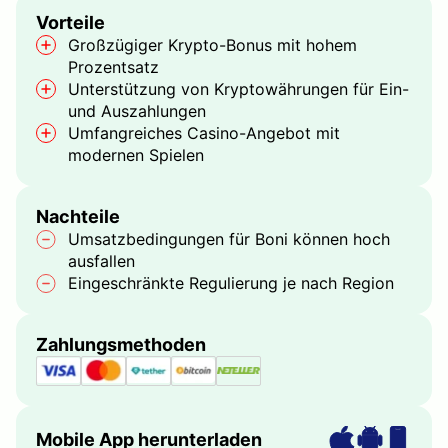
Vorteile
Großzügiger Krypto-Bonus mit hohem
Prozentsatz
Unterstützung von Kryptowährungen für Ein-
und Auszahlungen
Umfangreiches Casino-Angebot mit
modernen Spielen
Nachteile
Umsatzbedingungen für Boni können hoch
ausfallen
Eingeschränkte Regulierung je nach Region
Zahlungsmethoden
Mobile App herunterladen