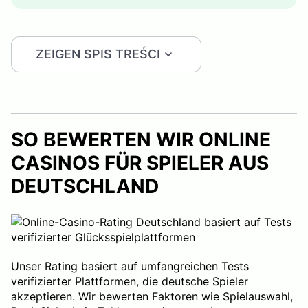
ZEIGEN SPIS TREŚCI
SO BEWERTEN WIR ONLINE
CASINOS FÜR SPIELER AUS
DEUTSCHLAND
Unser Rating basiert auf umfangreichen Tests
verifizierter Plattformen, die deutsche Spieler
akzeptieren. Wir bewerten Faktoren wie Spielauswahl,