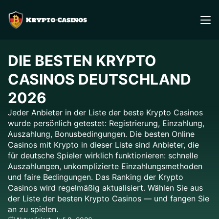
DIE BESTEN KRYPTO
CASINOS DEUTSCHLAND
2026
Jeder Anbieter in der Liste der beste Krypto Casinos
wurde persönlich getestet: Registrierung, Einzahlung,
Auszahlung, Bonusbedingungen. Die besten Online
Casinos mit Krypto in dieser Liste sind Anbieter, die
für deutsche Spieler wirklich funktionieren: schnelle
Auszahlungen, unkomplizierte Einzahlungsmethoden
und faire Bedingungen. Das Ranking der Krypto
Casinos wird regelmäßig aktualisiert. Wählen Sie aus
der Liste der besten Krypto Casinos — und fangen Sie
an zu spielen.