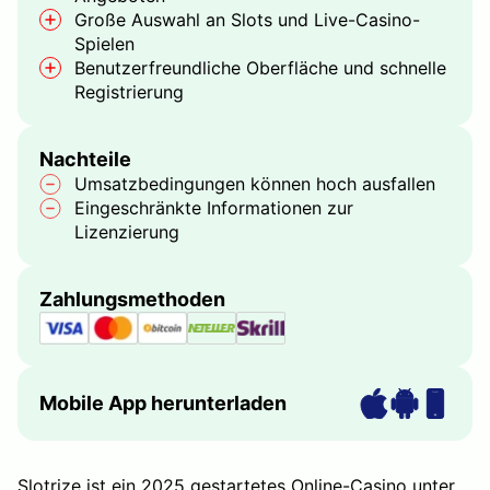
Große Auswahl an Slots und Live-Casino-
Spielen
Benutzerfreundliche Oberfläche und schnelle
Registrierung
Nachteile
Umsatzbedingungen können hoch ausfallen
Eingeschränkte Informationen zur
Lizenzierung
Zahlungsmethoden
Mobile App herunterladen
Slotrize ist ein 2025 gestartetes Online-Casino unter