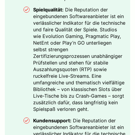
Spielqualität:
Die Reputation der
eingebundenen Softwareanbieter ist ein
verlässlicher Indikator für die technische
und faire Qualität der Spiele. Studios
wie Evolution Gaming, Pragmatic Play,
NetEnt oder Play’n GO unterliegen
selbst strengen
Zertifizierungsprozessen unabhängiger
Prüfstellen und stehen für stabile
Auszahlungsquoten (RTP) sowie
ruckelfreie Live-Streams. Eine
umfangreiche und thematisch vielfältige
Bibliothek – von klassischen Slots über
Live-Tische bis zu Crash-Games – sorgt
zusätzlich dafür, dass langfristig kein
Spielspaß verloren geht.
Kundensupport:
Die Reputation der
eingebundenen Softwareanbieter ist ein
verlässlicher Indikator für die technische