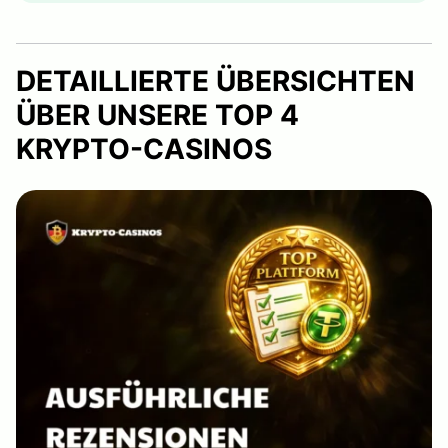
DETAILLIERTE ÜBERSICHTEN
ÜBER UNSERE TOP 4
KRYPTO-CASINOS