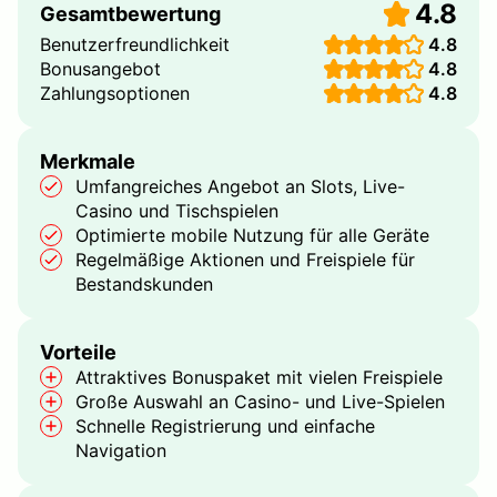
4.8
Gesamtbewertung
Benutzerfreundlichkeit
4.8
Bonusangebot
4.8
Zahlungsoptionen
4.8
Merkmale
Umfangreiches Angebot an Slots, Live-
Casino und Tischspielen
Optimierte mobile Nutzung für alle Geräte
Regelmäßige Aktionen und Freispiele für
Bestandskunden
Vorteile
Attraktives Bonuspaket mit vielen Freispiele
Große Auswahl an Casino- und Live-Spielen
Schnelle Registrierung und einfache
Navigation