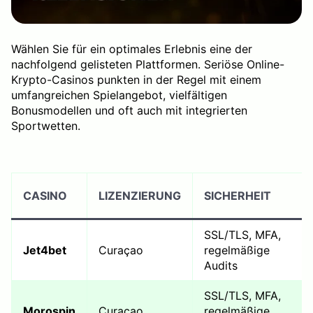
Wählen Sie für ein optimales Erlebnis eine der
nachfolgend gelisteten Plattformen. Seriöse Online-
Krypto-Casinos punkten in der Regel mit einem
umfangreichen Spielangebot, vielfältigen
Bonusmodellen und oft auch mit integrierten
Sportwetten.
CASINO
LIZENZIERUNG
SICHERHEIT
SSL/TLS, MFA,
Jet4bet
Curaçao
regelmäßige
Audits
SSL/TLS, MFA,
Morospin
Curaçao
regelmäßige