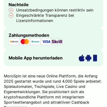
Nachteile
Umsatzbedingungen können restriktiv sein
Eingeschränkte Transparenz bei
Lizenzinformationen
Zahlungsmethoden
Mobile App herunterladen
MoroSpin ist eine neue Online Plattform, die Anfang
2025 gestartet wurde und rund 4.000 Spiele anbietet:
Spielautomaten, Tischspiele, Live Casino und
Eigenentwicklungen. Sie positioniert sich als
kryptofreundliche Plattform mit integriertem
Sportwettenangebot und attraktiven Cashback