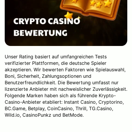
Unser Rating basiert auf umfangreichen Tests
verifizierter Plattformen, die deutsche Spieler
akzeptieren. Wir bewerten Faktoren wie Spielauswahl,
Boni, Sicherheit, Zahlungsoptionen und
Benutzerfreundlichkeit. Die Bewertung umfasst nur
lizenzierte Anbieter mit nachweislicher Zuverlässigkeit.
Folgende Marken haben sich als führende Krypto-
Casino-Anbieter etabliert: Instant Casino, Cryptorino,
BC.Game, Betplay, CoinCasino, Thrill, TG.Casino,
Wild.io, CasinoPunkz und BetMode.