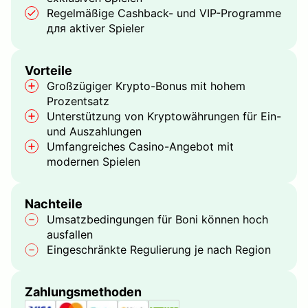
Regelmäßige Cashback- und VIP-Programme
для aktiver Spieler
Vorteile
Großzügiger Krypto-Bonus mit hohem
Prozentsatz
Unterstützung von Kryptowährungen für Ein-
und Auszahlungen
Umfangreiches Casino-Angebot mit
modernen Spielen
Nachteile
Umsatzbedingungen für Boni können hoch
ausfallen
Eingeschränkte Regulierung je nach Region
Zahlungsmethoden