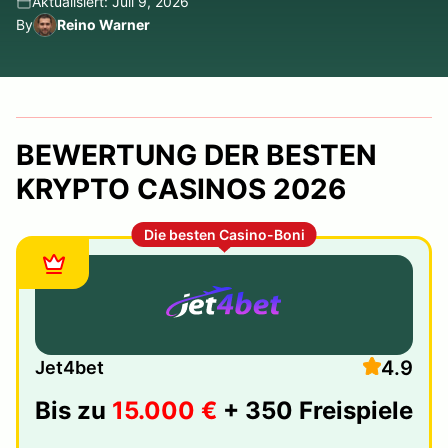
Aktualisiert: Juli 9, 2026
By
Reino Warner
BEWERTUNG DER BESTEN
KRYPTO CASINOS 2026
Die besten Casino-Boni
4.9
Jet4bet
Bis zu
15.000 €
+ 350 Freispiele