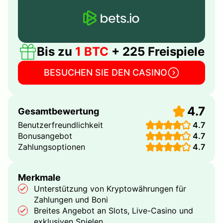
Bis zu
1 BTC
+ 225 Freispiele
BESUCHEN SIE DEN CASINO
4.7
Gesamtbewertung
Benutzerfreundlichkeit
4.7
Bonusangebot
4.7
Zahlungsoptionen
4.7
Merkmale
Unterstützung von Kryptowährungen für
Zahlungen und Boni
Breites Angebot an Slots, Live-Casino und
exklusiven Spielen