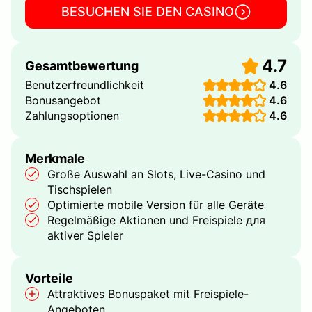
BESUCHEN SIE DEN CASINO
4.7
Gesamtbewertung
Benutzerfreundlichkeit
4.6
Bonusangebot
4.6
Zahlungsoptionen
4.6
Merkmale
Große Auswahl an Slots, Live-Casino und
Tischspielen
Optimierte mobile Version für alle Geräte
Regelmäßige Aktionen und Freispiele для
aktiver Spieler
Vorteile
Attraktives Bonuspaket mit Freispiele-
Angeboten