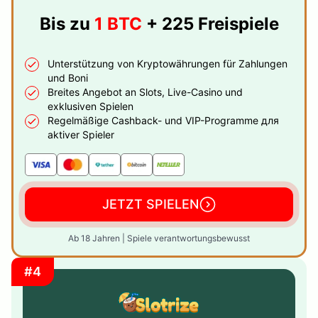
Bis zu
1 BTC
+ 225 Freispiele
Unterstützung von Kryptowährungen für Zahlungen
und Boni
Breites Angebot an Slots, Live-Casino und
exklusiven Spielen
Regelmäßige Cashback- und VIP-Programme для
aktiver Spieler
JETZT SPIELEN
Ab 18 Jahren | Spiele verantwortungsbewusst
#4