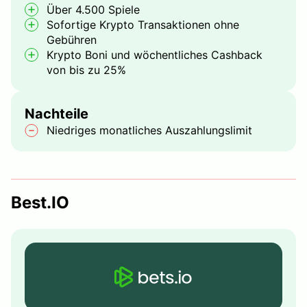
Über 4.500 Spiele
Sofortige Krypto Transaktionen ohne
Gebühren
Krypto Boni und wöchentliches Cashback
von bis zu 25%
Nachteile
Niedriges monatliches Auszahlungslimit
Best.IO