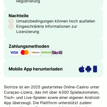
Registrierung
Nachteile
Umsatzbedingungen können hoch ausfallen
Eingeschränkte Informationen zur
Lizenzierung
Zahlungsmethoden
Mobile App herunterladen
Slotrize ist ein 2025 gestartetes Online-Casino unter
Curaçao-Lizenz, das mit über 4.000 Spielautomaten,
Tisch- und Live-Spielen sowie einer eigenen Android-
App überzeugt. Die Plattform unterstützt zudem