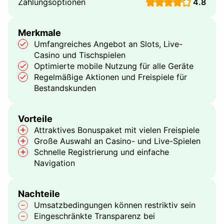
Zahlungsoptionen
4.8
Merkmale
Umfangreiches Angebot an Slots, Live-
Casino und Tischspielen
Optimierte mobile Nutzung für alle Geräte
Regelmäßige Aktionen und Freispiele für
Bestandskunden
Vorteile
Attraktives Bonuspaket mit vielen Freispiele
Große Auswahl an Casino- und Live-Spielen
Schnelle Registrierung und einfache
Navigation
Nachteile
Umsatzbedingungen können restriktiv sein
Eingeschränkte Transparenz bei