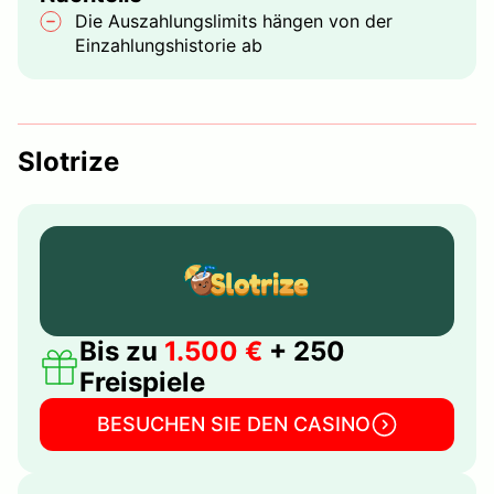
Die Auszahlungslimits hängen von der
Einzahlungshistorie ab
Slotrize
Bis zu
1.500 €
+ 250
Freispiele
BESUCHEN SIE DEN CASINO