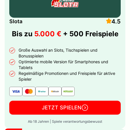
4.5
Slota
Bis zu
5.000 €
+ 500 Freispiele
Große Auswahl an Slots, Tischspielen und
Bonusspielen
Optimierte mobile Version für Smartphones und
Tablets
Regelmäßige Promotionen und Freispiele für aktive
Spieler
JETZT SPIELEN
Ab 18 Jahren | Spiele verantwortungsbewusst