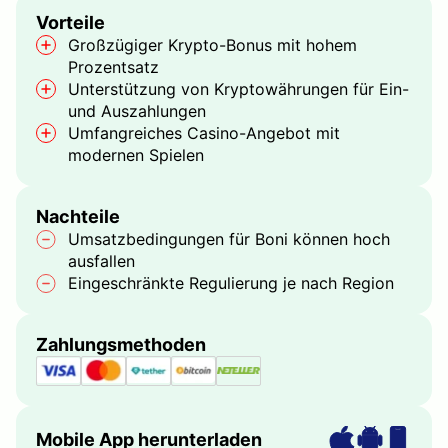
Vorteile
Großzügiger Krypto-Bonus mit hohem
Prozentsatz
Unterstützung von Kryptowährungen für Ein-
und Auszahlungen
Umfangreiches Casino-Angebot mit
modernen Spielen
Nachteile
Umsatzbedingungen für Boni können hoch
ausfallen
Eingeschränkte Regulierung je nach Region
Zahlungsmethoden
Mobile App herunterladen