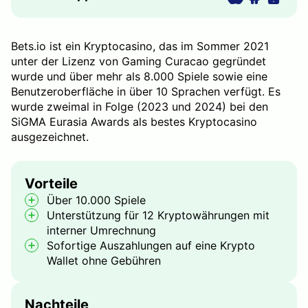
Bets.io ist ein Kryptocasino, das im Sommer 2021
unter der Lizenz von Gaming Curacao gegründet
wurde und über mehr als 8.000 Spiele sowie eine
Benutzeroberfläche in über 10 Sprachen verfügt. Es
wurde zweimal in Folge (2023 und 2024) bei den
SiGMA Eurasia Awards als bestes Kryptocasino
ausgezeichnet.
Vorteile
Über 10.000 Spiele
Unterstützung für 12 Kryptowährungen mit
interner Umrechnung
Sofortige Auszahlungen auf eine Krypto
Wallet ohne Gebühren
Nachteile