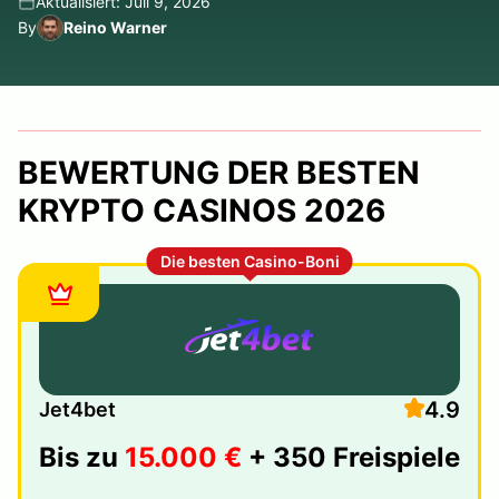
Aktualisiert: Juli 9, 2026
By
Reino Warner
BEWERTUNG DER BESTEN
KRYPTO CASINOS 2026
Die besten Casino-Boni
4.9
Jet4bet
Bis zu
15.000 €
+ 350 Freispiele