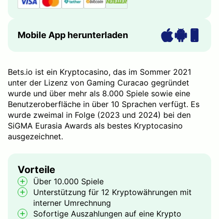
Mobile App herunterladen
Bets.io ist ein Kryptocasino, das im Sommer 2021
unter der Lizenz von Gaming Curacao gegründet
wurde und über mehr als 8.000 Spiele sowie eine
Benutzeroberfläche in über 10 Sprachen verfügt. Es
wurde zweimal in Folge (2023 und 2024) bei den
SiGMA Eurasia Awards als bestes Kryptocasino
ausgezeichnet.
Vorteile
Über 10.000 Spiele
Unterstützung für 12 Kryptowährungen mit
interner Umrechnung
Sofortige Auszahlungen auf eine Krypto