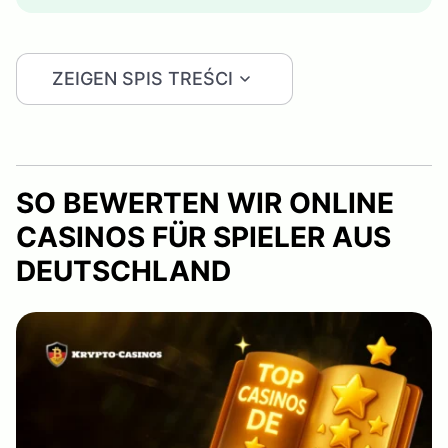
ZEIGEN SPIS TREŚCI
SO BEWERTEN WIR ONLINE
CASINOS FÜR SPIELER AUS
DEUTSCHLAND