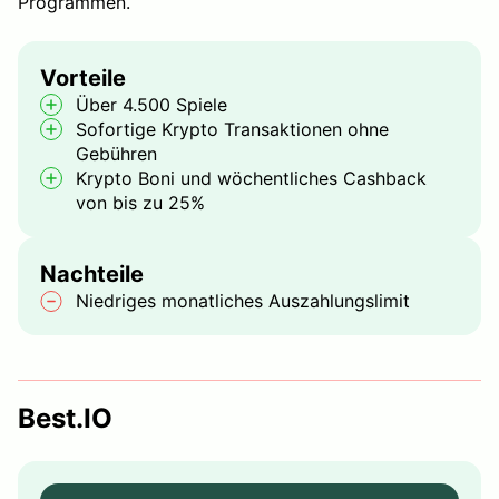
Programmen.
Vorteile
Über 4.500 Spiele
Sofortige Krypto Transaktionen ohne
Gebühren
Krypto Boni und wöchentliches Cashback
von bis zu 25%
Nachteile
Niedriges monatliches Auszahlungslimit
Best.IO