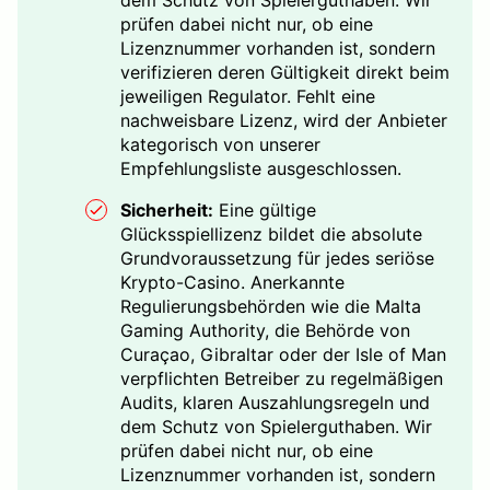
prüfen dabei nicht nur, ob eine
Lizenznummer vorhanden ist, sondern
verifizieren deren Gültigkeit direkt beim
jeweiligen Regulator. Fehlt eine
nachweisbare Lizenz, wird der Anbieter
kategorisch von unserer
Empfehlungsliste ausgeschlossen.
Sicherheit:
Eine gültige
Glücksspiellizenz bildet die absolute
Grundvoraussetzung für jedes seriöse
Krypto-Casino. Anerkannte
Regulierungsbehörden wie die Malta
Gaming Authority, die Behörde von
Curaçao, Gibraltar oder der Isle of Man
verpflichten Betreiber zu regelmäßigen
Audits, klaren Auszahlungsregeln und
dem Schutz von Spielerguthaben. Wir
prüfen dabei nicht nur, ob eine
Lizenznummer vorhanden ist, sondern