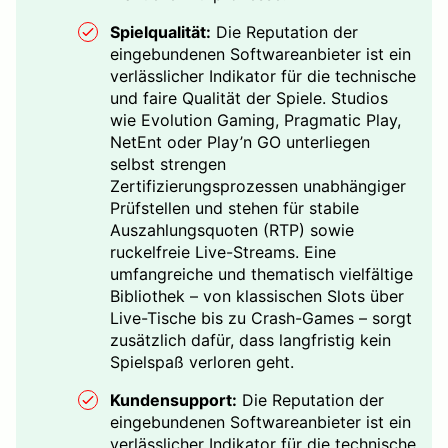
Spielqualität:
Die Reputation der
eingebundenen Softwareanbieter ist ein
verlässlicher Indikator für die technische
und faire Qualität der Spiele. Studios
wie Evolution Gaming, Pragmatic Play,
NetEnt oder Play’n GO unterliegen
selbst strengen
Zertifizierungsprozessen unabhängiger
Prüfstellen und stehen für stabile
Auszahlungsquoten (RTP) sowie
ruckelfreie Live-Streams. Eine
umfangreiche und thematisch vielfältige
Bibliothek – von klassischen Slots über
Live-Tische bis zu Crash-Games – sorgt
zusätzlich dafür, dass langfristig kein
Spielspaß verloren geht.
Kundensupport:
Die Reputation der
eingebundenen Softwareanbieter ist ein
verlässlicher Indikator für die technische