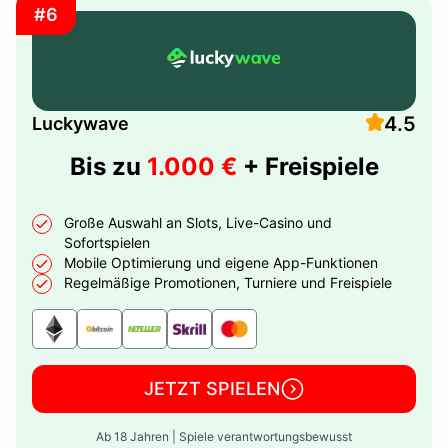
#6
4.5
Luckywave
Bis zu
1.000 €
+ Freispiele
Große Auswahl an Slots, Live-Casino und
Sofortspielen
Mobile Optimierung und eigene App-Funktionen
Regelmäßige Promotionen, Turniere und Freispiele
JETZT SPIELEN
Ab 18 Jahren | Spiele verantwortungsbewusst