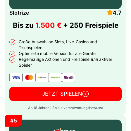
4.7
Slotrize
Bis zu
1.500 €
+ 250 Freispiele
Große Auswahl an Slots, Live-Casino und
Tischspielen
Optimierte mobile Version für alle Geräte
Regelmäßige Aktionen und Freispiele для aktiver
Spieler
JETZT SPIELEN
Ab 18 Jahren | Spiele verantwortungsbewusst
#5