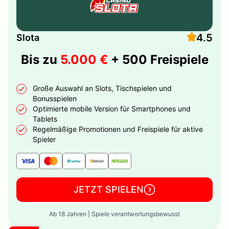
4.5
Slota
Bis zu
5.000 €
+ 500 Freispiele
Große Auswahl an Slots, Tischspielen und
Bonusspielen
Optimierte mobile Version für Smartphones und
Tablets
Regelmäßige Promotionen und Freispiele für aktive
Spieler
JETZT SPIELEN
Ab 18 Jahren | Spiele verantwortungsbewusst