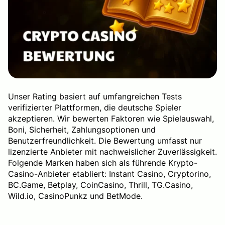
Unser Rating basiert auf umfangreichen Tests
verifizierter Plattformen, die deutsche Spieler
akzeptieren. Wir bewerten Faktoren wie Spielauswahl,
Boni, Sicherheit, Zahlungsoptionen und
Benutzerfreundlichkeit. Die Bewertung umfasst nur
lizenzierte Anbieter mit nachweislicher Zuverlässigkeit.
Folgende Marken haben sich als führende Krypto-
Casino-Anbieter etabliert: Instant Casino, Cryptorino,
BC.Game, Betplay, CoinCasino, Thrill, TG.Casino,
Wild.io, CasinoPunkz und BetMode.