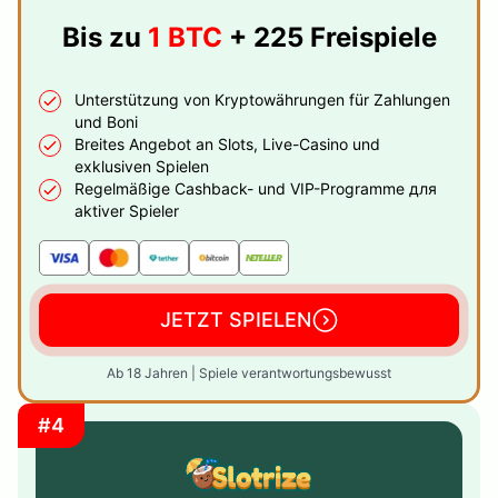
Bis zu
1 BTC
+ 225 Freispiele
Unterstützung von Kryptowährungen für Zahlungen
und Boni
Breites Angebot an Slots, Live-Casino und
exklusiven Spielen
Regelmäßige Cashback- und VIP-Programme для
aktiver Spieler
JETZT SPIELEN
Ab 18 Jahren | Spiele verantwortungsbewusst
#4