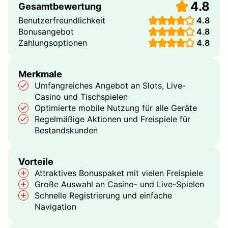
4.8
Gesamtbewertung
Benutzerfreundlichkeit
4.8
Bonusangebot
4.8
Zahlungsoptionen
4.8
Merkmale
Umfangreiches Angebot an Slots, Live-
Casino und Tischspielen
Optimierte mobile Nutzung für alle Geräte
Regelmäßige Aktionen und Freispiele für
Bestandskunden
Vorteile
Attraktives Bonuspaket mit vielen Freispiele
Große Auswahl an Casino- und Live-Spielen
Schnelle Registrierung und einfache
Navigation