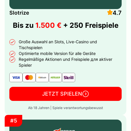
4.7
Slotrize
Bis zu
1.500 €
+ 250 Freispiele
Große Auswahl an Slots, Live-Casino und
Tischspielen
Optimierte mobile Version für alle Geräte
Regelmäßige Aktionen und Freispiele для aktiver
Spieler
JETZT SPIELEN
Ab 18 Jahren | Spiele verantwortungsbewusst
#5