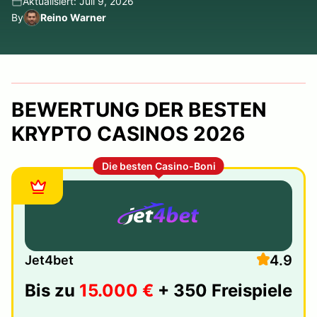
Aktualisiert: Juli 9, 2026
By
Reino Warner
BEWERTUNG DER BESTEN
KRYPTO CASINOS 2026
Die besten Casino-Boni
4.9
Jet4bet
Bis zu
15.000 €
+ 350 Freispiele