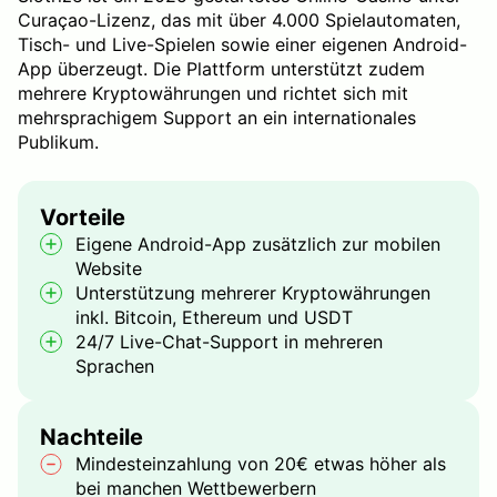
Curaçao-Lizenz, das mit über 4.000 Spielautomaten,
Tisch- und Live-Spielen sowie einer eigenen Android-
App überzeugt. Die Plattform unterstützt zudem
mehrere Kryptowährungen und richtet sich mit
mehrsprachigem Support an ein internationales
Publikum.
Vorteile
Eigene Android-App zusätzlich zur mobilen
Website
Unterstützung mehrerer Kryptowährungen
inkl. Bitcoin, Ethereum und USDT
24/7 Live-Chat-Support in mehreren
Sprachen
Nachteile
Mindesteinzahlung von 20€ etwas höher als
bei manchen Wettbewerbern