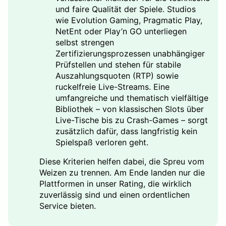
und faire Qualität der Spiele. Studios
wie Evolution Gaming, Pragmatic Play,
NetEnt oder Play’n GO unterliegen
selbst strengen
Zertifizierungsprozessen unabhängiger
Prüfstellen und stehen für stabile
Auszahlungsquoten (RTP) sowie
ruckelfreie Live-Streams. Eine
umfangreiche und thematisch vielfältige
Bibliothek – von klassischen Slots über
Live-Tische bis zu Crash-Games – sorgt
zusätzlich dafür, dass langfristig kein
Spielspaß verloren geht.
Diese Kriterien helfen dabei, die Spreu vom
Weizen zu trennen. Am Ende landen nur die
Plattformen in unser Rating, die wirklich
zuverlässig sind und einen ordentlichen
Service bieten.