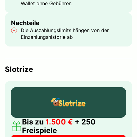
Wallet ohne Gebühren
Nachteile
Die Auszahlungslimits hängen von der
Einzahlungshistorie ab
Slotrize
Bis zu
1.500 €
+ 250
Freispiele