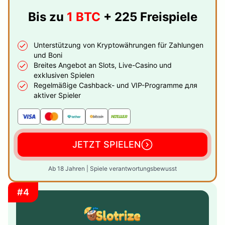
Bis zu
1 BTC
+ 225 Freispiele
Unterstützung von Kryptowährungen für Zahlungen
und Boni
Breites Angebot an Slots, Live-Casino und
exklusiven Spielen
Regelmäßige Cashback- und VIP-Programme для
aktiver Spieler
JETZT SPIELEN
Ab 18 Jahren | Spiele verantwortungsbewusst
#4