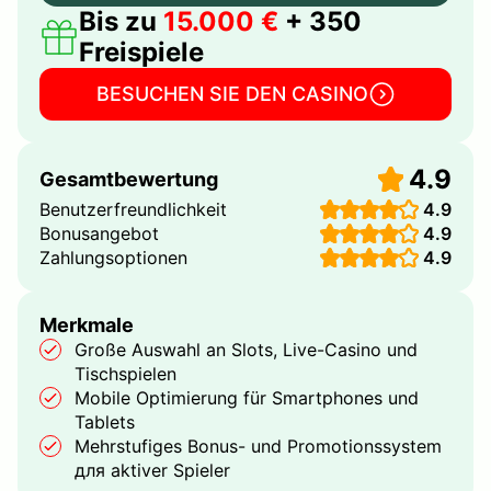
Bis zu
15.000 €
+ 350
Freispiele
BESUCHEN SIE DEN CASINO
4.9
Gesamtbewertung
Benutzerfreundlichkeit
4.9
Bonusangebot
4.9
Zahlungsoptionen
4.9
Merkmale
Große Auswahl an Slots, Live-Casino und
Tischspielen
Mobile Optimierung für Smartphones und
Tablets
Mehrstufiges Bonus- und Promotionssystem
для aktiver Spieler