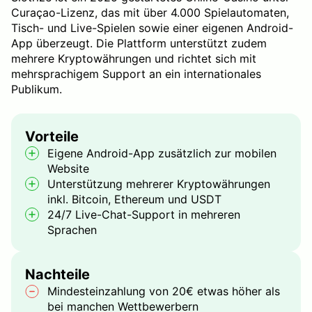
Curaçao-Lizenz, das mit über 4.000 Spielautomaten,
Tisch- und Live-Spielen sowie einer eigenen Android-
App überzeugt. Die Plattform unterstützt zudem
mehrere Kryptowährungen und richtet sich mit
mehrsprachigem Support an ein internationales
Publikum.
Vorteile
Eigene Android-App zusätzlich zur mobilen
Website
Unterstützung mehrerer Kryptowährungen
inkl. Bitcoin, Ethereum und USDT
24/7 Live-Chat-Support in mehreren
Sprachen
Nachteile
Mindesteinzahlung von 20€ etwas höher als
bei manchen Wettbewerbern