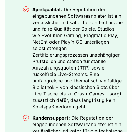
Spielqualität:
Die Reputation der
eingebundenen Softwareanbieter ist ein
verlässlicher Indikator für die technische
und faire Qualität der Spiele. Studios
wie Evolution Gaming, Pragmatic Play,
NetEnt oder Play’n GO unterliegen
selbst strengen
Zertifizierungsprozessen unabhängiger
Prüfstellen und stehen für stabile
Auszahlungsquoten (RTP) sowie
ruckelfreie Live-Streams. Eine
umfangreiche und thematisch vielfältige
Bibliothek – von klassischen Slots über
Live-Tische bis zu Crash-Games – sorgt
zusätzlich dafür, dass langfristig kein
Spielspaß verloren geht.
Kundensupport:
Die Reputation der
eingebundenen Softwareanbieter ist ein
verlässlicher Indikator für die technische