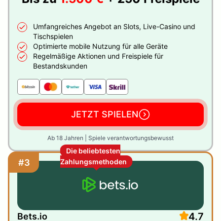
Umfangreiches Angebot an Slots, Live-Casino und
Tischspielen
Optimierte mobile Nutzung für alle Geräte
Regelmäßige Aktionen und Freispiele für
Bestandskunden
JETZT SPIELEN
Ab 18 Jahren | Spiele verantwortungsbewusst
Die beliebtesten
#3
Zahlungsmethoden
4.7
Bets.io