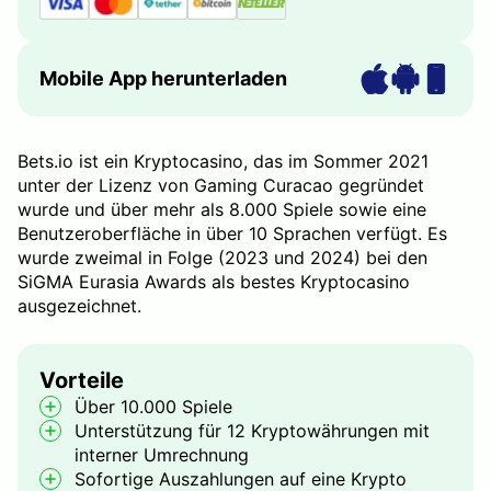
Mobile App herunterladen
Bets.io ist ein Kryptocasino, das im Sommer 2021
unter der Lizenz von Gaming Curacao gegründet
wurde und über mehr als 8.000 Spiele sowie eine
Benutzeroberfläche in über 10 Sprachen verfügt. Es
wurde zweimal in Folge (2023 und 2024) bei den
SiGMA Eurasia Awards als bestes Kryptocasino
ausgezeichnet.
Vorteile
Über 10.000 Spiele
Unterstützung für 12 Kryptowährungen mit
interner Umrechnung
Sofortige Auszahlungen auf eine Krypto