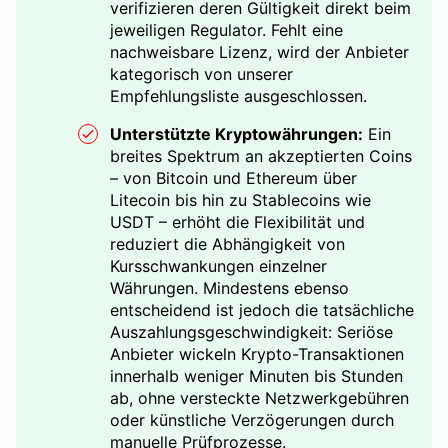
verifizieren deren Gültigkeit direkt beim
jeweiligen Regulator. Fehlt eine
nachweisbare Lizenz, wird der Anbieter
kategorisch von unserer
Empfehlungsliste ausgeschlossen.
Unterstützte Kryptowährungen:
Ein
breites Spektrum an akzeptierten Coins
– von Bitcoin und Ethereum über
Litecoin bis hin zu Stablecoins wie
USDT – erhöht die Flexibilität und
reduziert die Abhängigkeit von
Kursschwankungen einzelner
Währungen. Mindestens ebenso
entscheidend ist jedoch die tatsächliche
Auszahlungsgeschwindigkeit: Seriöse
Anbieter wickeln Krypto-Transaktionen
innerhalb weniger Minuten bis Stunden
ab, ohne versteckte Netzwerkgebühren
oder künstliche Verzögerungen durch
manuelle Prüfprozesse.