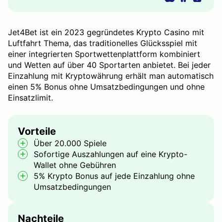
Jet4Bet ist ein 2023 gegründetes Krypto Casino mit
Luftfahrt Thema, das traditionelles Glücksspiel mit
einer integrierten Sportwettenplattform kombiniert
und Wetten auf über 40 Sportarten anbietet. Bei jeder
Einzahlung mit Kryptowährung erhält man automatisch
einen 5% Bonus ohne Umsatzbedingungen und ohne
Einsatzlimit.
Vorteile
Über 20.000 Spiele
Sofortige Auszahlungen auf eine Krypto-
Wallet ohne Gebühren
5% Krypto Bonus auf jede Einzahlung ohne
Umsatzbedingungen
Nachteile