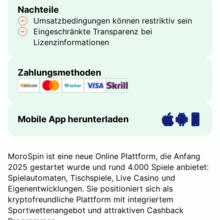
Nachteile
Umsatzbedingungen können restriktiv sein
Eingeschränkte Transparenz bei
Lizenzinformationen
Zahlungsmethoden
Mobile App herunterladen
MoroSpin ist eine neue Online Plattform, die Anfang
2025 gestartet wurde und rund 4.000 Spiele anbietet:
Spielautomaten, Tischspiele, Live Casino und
Eigenentwicklungen. Sie positioniert sich als
kryptofreundliche Plattform mit integriertem
Sportwettenangebot und attraktiven Cashback