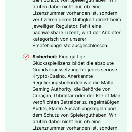
prüfen dabei nicht nur, ob eine
Lizenznummer vorhanden ist, sondern
verifizieren deren Gültigkeit direkt beim
jeweiligen Regulator. Fehlt eine
nachweisbare Lizenz, wird der Anbieter
kategorisch von unserer
Empfehlungsliste ausgeschlossen.
Sicherheit:
Eine gültige
Glücksspiellizenz bildet die absolute
Grundvoraussetzung für jedes seriöse
Krypto-Casino. Anerkannte
Regulierungsbehörden wie die Malta
Gaming Authority, die Behörde von
Curaçao, Gibraltar oder der Isle of Man
verpflichten Betreiber zu regelmäßigen
Audits, klaren Auszahlungsregeln und
dem Schutz von Spielerguthaben. Wir
prüfen dabei nicht nur, ob eine
Lizenznummer vorhanden ist, sondern