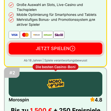
Große Auswahl an Slots, Live-Casino und
Tischspielen
Mobile Optimierung für Smartphones und Tablets
Mehrstufiges Bonus- und Promotionssystem для
aktiver Spieler
JETZT SPIELEN
Ab 18 Jahren | Spiele verantwortungsbewusst
Die besten Casino-Boni
#2
4.8
Morospin
Bis zu
1.500 €
+ 250 Freispiele