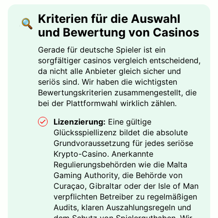
Kriterien für die Auswahl
und Bewertung von Casinos
Gerade für deutsche Spieler ist ein
sorgfältiger casinos vergleich entscheidend,
da nicht alle Anbieter gleich sicher und
seriös sind. Wir haben die wichtigsten
Bewertungskriterien zusammengestellt, die
bei der Plattformwahl wirklich zählen.
Lizenzierung:
Eine gültige
Glücksspiellizenz bildet die absolute
Grundvoraussetzung für jedes seriöse
Krypto-Casino. Anerkannte
Regulierungsbehörden wie die Malta
Gaming Authority, die Behörde von
Curaçao, Gibraltar oder der Isle of Man
verpflichten Betreiber zu regelmäßigen
Audits, klaren Auszahlungsregeln und
dem Schutz von Spielerguthaben. Wir