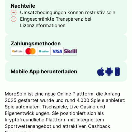
Nachteile
Umsatzbedingungen können restriktiv sein
Eingeschränkte Transparenz bei
Lizenzinformationen
Zahlungsmethoden
Mobile App herunterladen
MoroSpin ist eine neue Online Plattform, die Anfang
2025 gestartet wurde und rund 4.000 Spiele anbietet:
Spielautomaten, Tischspiele, Live Casino und
Eigenentwicklungen. Sie positioniert sich als
kryptofreundliche Plattform mit integriertem
Sportwettenangebot und attraktiven Cashback