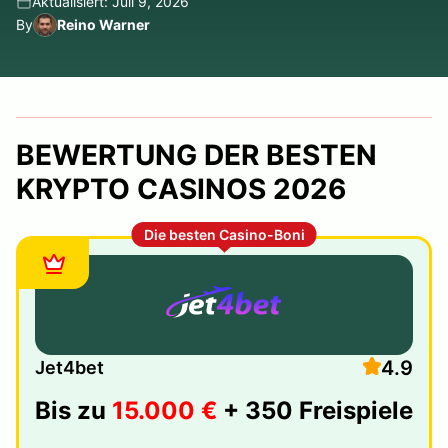
Aktualisiert: Juli 9, 2026
By
Reino Warner
BEWERTUNG DER BESTEN
KRYPTO CASINOS 2026
Die besten Casino-Boni
4.9
Jet4bet
Bis zu
15.000 €
+ 350 Freispiele