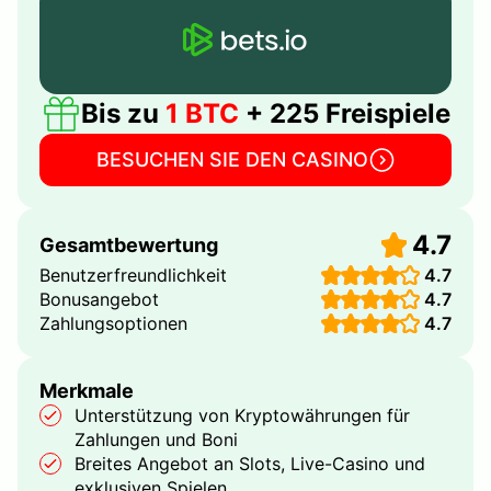
Bis zu
1 BTC
+ 225 Freispiele
BESUCHEN SIE DEN CASINO
4.7
Gesamtbewertung
Benutzerfreundlichkeit
4.7
Bonusangebot
4.7
Zahlungsoptionen
4.7
Merkmale
Unterstützung von Kryptowährungen für
Zahlungen und Boni
Breites Angebot an Slots, Live-Casino und
exklusiven Spielen