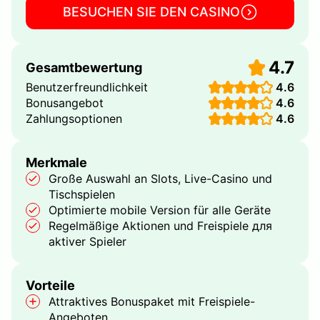
BESUCHEN SIE DEN CASINO
4.7
Gesamtbewertung
Benutzerfreundlichkeit
4.6
Bonusangebot
4.6
Zahlungsoptionen
4.6
Merkmale
Große Auswahl an Slots, Live-Casino und
Tischspielen
Optimierte mobile Version für alle Geräte
Regelmäßige Aktionen und Freispiele для
aktiver Spieler
Vorteile
Attraktives Bonuspaket mit Freispiele-
Angeboten