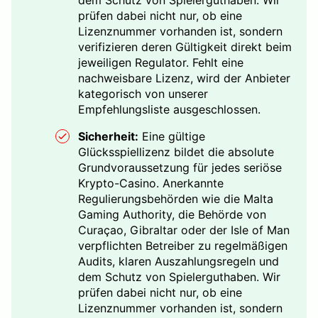
prüfen dabei nicht nur, ob eine
Lizenznummer vorhanden ist, sondern
verifizieren deren Gültigkeit direkt beim
jeweiligen Regulator. Fehlt eine
nachweisbare Lizenz, wird der Anbieter
kategorisch von unserer
Empfehlungsliste ausgeschlossen.
Sicherheit:
Eine gültige
Glücksspiellizenz bildet die absolute
Grundvoraussetzung für jedes seriöse
Krypto-Casino. Anerkannte
Regulierungsbehörden wie die Malta
Gaming Authority, die Behörde von
Curaçao, Gibraltar oder der Isle of Man
verpflichten Betreiber zu regelmäßigen
Audits, klaren Auszahlungsregeln und
dem Schutz von Spielerguthaben. Wir
prüfen dabei nicht nur, ob eine
Lizenznummer vorhanden ist, sondern