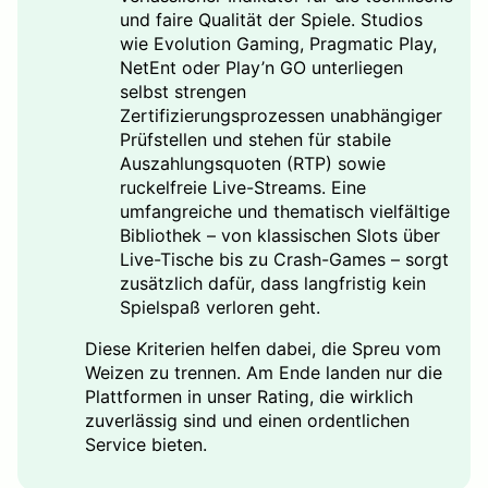
und faire Qualität der Spiele. Studios
wie Evolution Gaming, Pragmatic Play,
NetEnt oder Play’n GO unterliegen
selbst strengen
Zertifizierungsprozessen unabhängiger
Prüfstellen und stehen für stabile
Auszahlungsquoten (RTP) sowie
ruckelfreie Live-Streams. Eine
umfangreiche und thematisch vielfältige
Bibliothek – von klassischen Slots über
Live-Tische bis zu Crash-Games – sorgt
zusätzlich dafür, dass langfristig kein
Spielspaß verloren geht.
Diese Kriterien helfen dabei, die Spreu vom
Weizen zu trennen. Am Ende landen nur die
Plattformen in unser Rating, die wirklich
zuverlässig sind und einen ordentlichen
Service bieten.