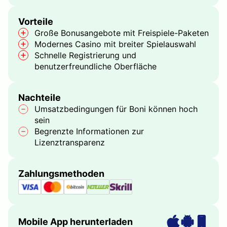
Vorteile
Große Bonusangebote mit Freispiele-Paketen
Modernes Casino mit breiter Spielauswahl
Schnelle Registrierung und
benutzerfreundliche Oberfläche
Nachteile
Umsatzbedingungen für Boni können hoch
sein
Begrenzte Informationen zur
Lizenztransparenz
Zahlungsmethoden
Mobile App herunterladen