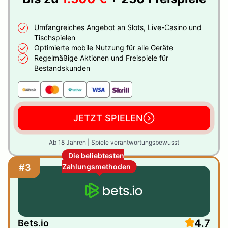
Umfangreiches Angebot an Slots, Live-Casino und
Tischspielen
Optimierte mobile Nutzung für alle Geräte
Regelmäßige Aktionen und Freispiele für
Bestandskunden
JETZT SPIELEN
Ab 18 Jahren | Spiele verantwortungsbewusst
Die beliebtesten
#3
Zahlungsmethoden
4.7
Bets.io