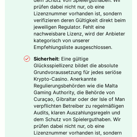
prüfen dabei nicht nur, ob eine
Lizenznummer vorhanden ist, sondern
verifizieren deren Gültigkeit direkt beim
jeweiligen Regulator. Fehlt eine
nachweisbare Lizenz, wird der Anbieter
kategorisch von unserer
Empfehlungsliste ausgeschlossen.
Sicherheit:
Eine gültige
Glücksspiellizenz bildet die absolute
Grundvoraussetzung für jedes seriöse
Krypto-Casino. Anerkannte
Regulierungsbehörden wie die Malta
Gaming Authority, die Behörde von
Curaçao, Gibraltar oder der Isle of Man
verpflichten Betreiber zu regelmäßigen
Audits, klaren Auszahlungsregeln und
dem Schutz von Spielerguthaben. Wir
prüfen dabei nicht nur, ob eine
Lizenznummer vorhanden ist, sondern