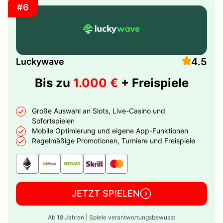
#6
4.5
Luckywave
Bis zu
1.000 €
+ Freispiele
Große Auswahl an Slots, Live-Casino und
Sofortspielen
Mobile Optimierung und eigene App-Funktionen
Regelmäßige Promotionen, Turniere und Freispiele
JETZT SPIELEN
Ab 18 Jahren | Spiele verantwortungsbewusst