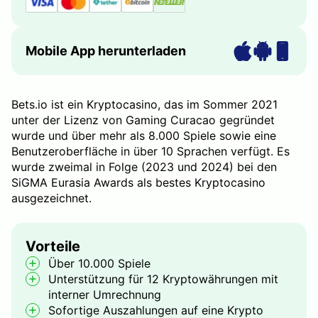
Mobile App herunterladen
Bets.io ist ein Kryptocasino, das im Sommer 2021
unter der Lizenz von Gaming Curacao gegründet
wurde und über mehr als 8.000 Spiele sowie eine
Benutzeroberfläche in über 10 Sprachen verfügt. Es
wurde zweimal in Folge (2023 und 2024) bei den
SiGMA Eurasia Awards als bestes Kryptocasino
ausgezeichnet.
Vorteile
Über 10.000 Spiele
Unterstützung für 12 Kryptowährungen mit
interner Umrechnung
Sofortige Auszahlungen auf eine Krypto