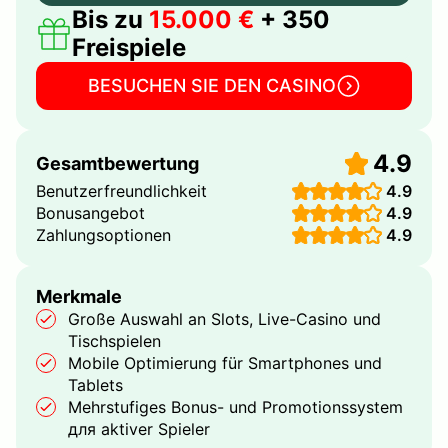
Bis zu
15.000 €
+ 350
Freispiele
BESUCHEN SIE DEN CASINO
4.9
Gesamtbewertung
Benutzerfreundlichkeit
4.9
Bonusangebot
4.9
Zahlungsoptionen
4.9
Merkmale
Große Auswahl an Slots, Live-Casino und
Tischspielen
Mobile Optimierung für Smartphones und
Tablets
Mehrstufiges Bonus- und Promotionssystem
для aktiver Spieler