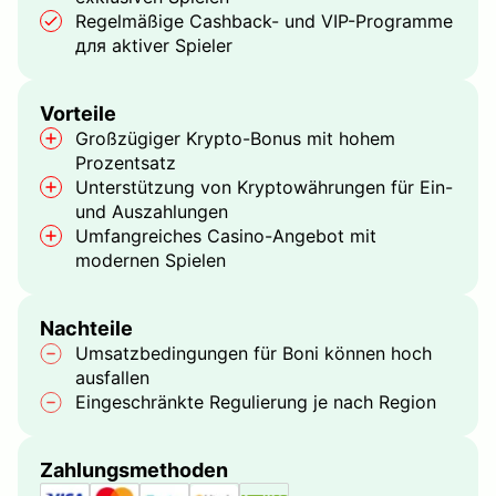
Regelmäßige Cashback- und VIP-Programme
для aktiver Spieler
Vorteile
Großzügiger Krypto-Bonus mit hohem
Prozentsatz
Unterstützung von Kryptowährungen für Ein-
und Auszahlungen
Umfangreiches Casino-Angebot mit
modernen Spielen
Nachteile
Umsatzbedingungen für Boni können hoch
ausfallen
Eingeschränkte Regulierung je nach Region
Zahlungsmethoden