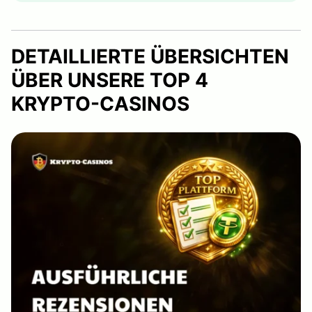
DETAILLIERTE ÜBERSICHTEN
ÜBER UNSERE TOP 4
KRYPTO-CASINOS