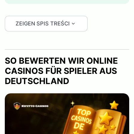
ZEIGEN SPIS TREŚCI
SO BEWERTEN WIR ONLINE
CASINOS FÜR SPIELER AUS
DEUTSCHLAND