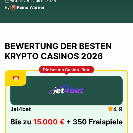
Aktualisiert: Juli 9, 2026
By
Reino Warner
BEWERTUNG DER BESTEN
KRYPTO CASINOS 2026
Die besten Casino-Boni
4.9
Jet4bet
Bis zu
15.000 €
+ 350 Freispiele