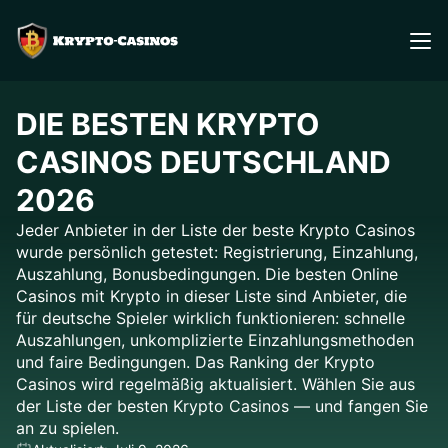
DIE BESTEN KRYPTO
CASINOS DEUTSCHLAND
2026
Jeder Anbieter in der Liste der beste Krypto Casinos
wurde persönlich getestet: Registrierung, Einzahlung,
Auszahlung, Bonusbedingungen. Die besten Online
Casinos mit Krypto in dieser Liste sind Anbieter, die
für deutsche Spieler wirklich funktionieren: schnelle
Auszahlungen, unkomplizierte Einzahlungsmethoden
und faire Bedingungen. Das Ranking der Krypto
Casinos wird regelmäßig aktualisiert. Wählen Sie aus
der Liste der besten Krypto Casinos — und fangen Sie
an zu spielen.