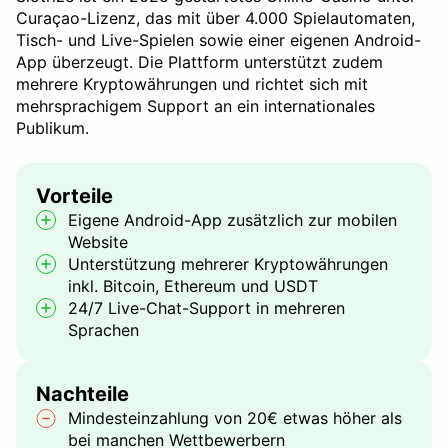
Curaçao-Lizenz, das mit über 4.000 Spielautomaten,
Tisch- und Live-Spielen sowie einer eigenen Android-
App überzeugt. Die Plattform unterstützt zudem
mehrere Kryptowährungen und richtet sich mit
mehrsprachigem Support an ein internationales
Publikum.
Vorteile
Eigene Android-App zusätzlich zur mobilen
Website
Unterstützung mehrerer Kryptowährungen
inkl. Bitcoin, Ethereum und USDT
24/7 Live-Chat-Support in mehreren
Sprachen
Nachteile
Mindesteinzahlung von 20€ etwas höher als
bei manchen Wettbewerbern