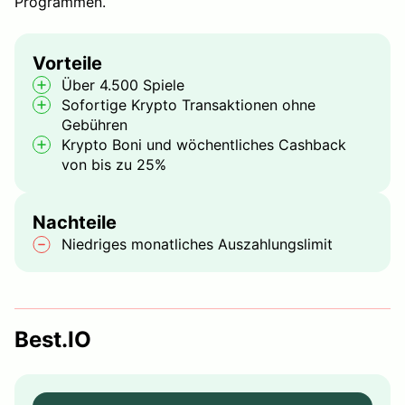
Programmen.
Vorteile
Über 4.500 Spiele
Sofortige Krypto Transaktionen ohne
Gebühren
Krypto Boni und wöchentliches Cashback
von bis zu 25%
Nachteile
Niedriges monatliches Auszahlungslimit
Best.IO