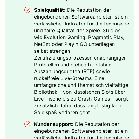
Spielqualität:
Die Reputation der
eingebundenen Softwareanbieter ist ein
verlässlicher Indikator für die technische
und faire Qualität der Spiele. Studios
wie Evolution Gaming, Pragmatic Play,
NetEnt oder Play’n GO unterliegen
selbst strengen
Zertifizierungsprozessen unabhängiger
Prüfstellen und stehen für stabile
Auszahlungsquoten (RTP) sowie
ruckelfreie Live-Streams. Eine
umfangreiche und thematisch vielfältige
Bibliothek – von klassischen Slots über
Live-Tische bis zu Crash-Games – sorgt
zusätzlich dafür, dass langfristig kein
Spielspaß verloren geht.
Kundensupport:
Die Reputation der
eingebundenen Softwareanbieter ist ein
verlässlicher Indikator für die technische