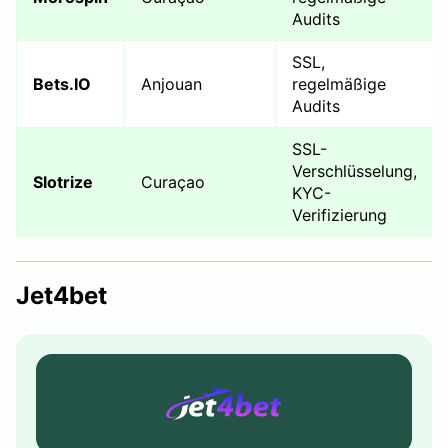
Audits
SSL,
Bets.IO
Anjouan
regelmäßige
Audits
SSL-
Verschlüsselung,
Slotrize
Curaçao
KYC-
Verifizierung
Jet4bet