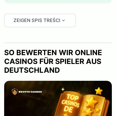
ZEIGEN SPIS TREŚCI
SO BEWERTEN WIR ONLINE
CASINOS FÜR SPIELER AUS
DEUTSCHLAND