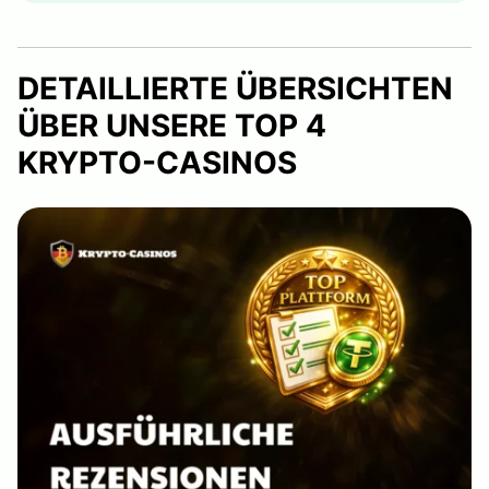
DETAILLIERTE ÜBERSICHTEN
ÜBER UNSERE TOP 4
KRYPTO-CASINOS