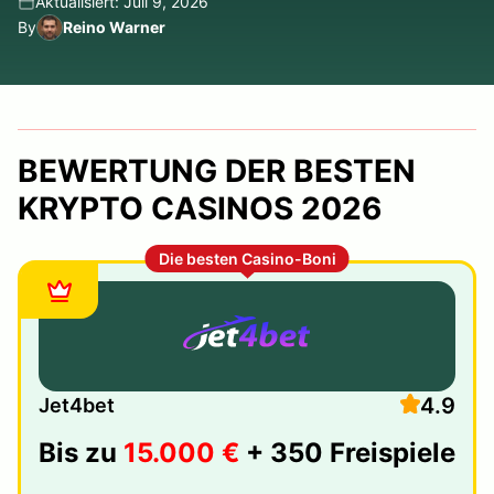
Aktualisiert: Juli 9, 2026
By
Reino Warner
BEWERTUNG DER BESTEN
KRYPTO CASINOS 2026
Die besten Casino-Boni
4.9
Jet4bet
Bis zu
15.000 €
+ 350 Freispiele