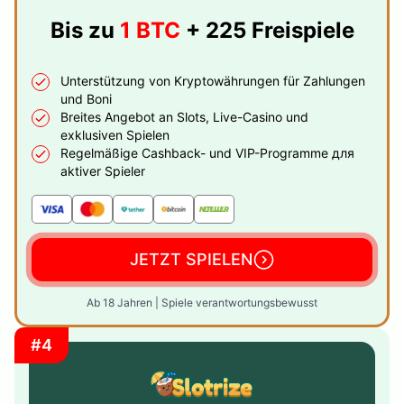
Bis zu
1 BTC
+ 225 Freispiele
Unterstützung von Kryptowährungen für Zahlungen
und Boni
Breites Angebot an Slots, Live-Casino und
exklusiven Spielen
Regelmäßige Cashback- und VIP-Programme для
aktiver Spieler
JETZT SPIELEN
Ab 18 Jahren | Spiele verantwortungsbewusst
#4