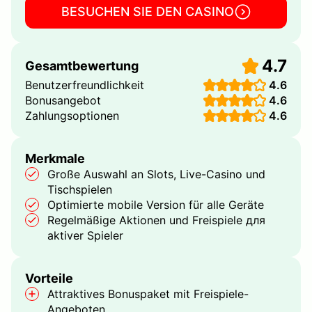
BESUCHEN SIE DEN CASINO
4.7
Gesamtbewertung
Benutzerfreundlichkeit
4.6
Bonusangebot
4.6
Zahlungsoptionen
4.6
Merkmale
Große Auswahl an Slots, Live-Casino und
Tischspielen
Optimierte mobile Version für alle Geräte
Regelmäßige Aktionen und Freispiele для
aktiver Spieler
Vorteile
Attraktives Bonuspaket mit Freispiele-
Angeboten