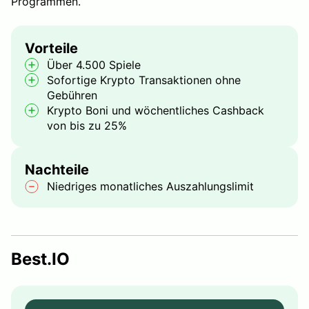
Programmen.
Vorteile
Über 4.500 Spiele
Sofortige Krypto Transaktionen ohne
Gebühren
Krypto Boni und wöchentliches Cashback
von bis zu 25%
Nachteile
Niedriges monatliches Auszahlungslimit
Best.IO