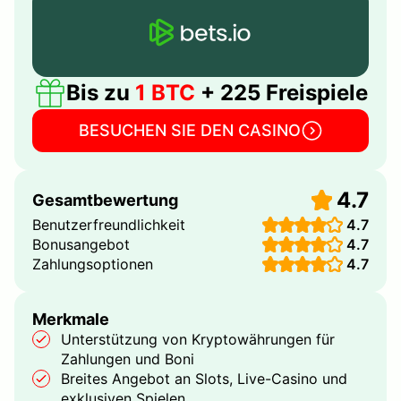
Bis zu
1 BTC
+ 225 Freispiele
BESUCHEN SIE DEN CASINO
4.7
Gesamtbewertung
Benutzerfreundlichkeit
4.7
Bonusangebot
4.7
Zahlungsoptionen
4.7
Merkmale
Unterstützung von Kryptowährungen für
Zahlungen und Boni
Breites Angebot an Slots, Live-Casino und
exklusiven Spielen