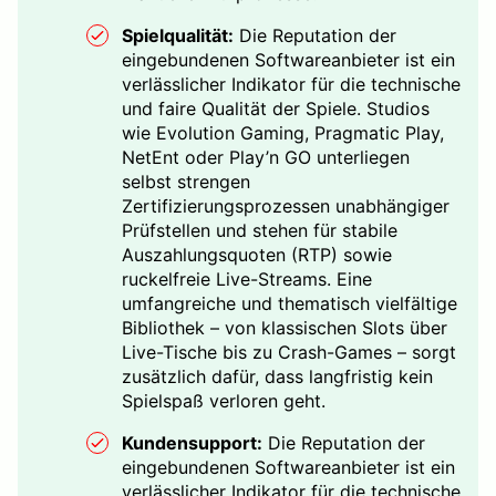
Spielqualität:
Die Reputation der
eingebundenen Softwareanbieter ist ein
verlässlicher Indikator für die technische
und faire Qualität der Spiele. Studios
wie Evolution Gaming, Pragmatic Play,
NetEnt oder Play’n GO unterliegen
selbst strengen
Zertifizierungsprozessen unabhängiger
Prüfstellen und stehen für stabile
Auszahlungsquoten (RTP) sowie
ruckelfreie Live-Streams. Eine
umfangreiche und thematisch vielfältige
Bibliothek – von klassischen Slots über
Live-Tische bis zu Crash-Games – sorgt
zusätzlich dafür, dass langfristig kein
Spielspaß verloren geht.
Kundensupport:
Die Reputation der
eingebundenen Softwareanbieter ist ein
verlässlicher Indikator für die technische