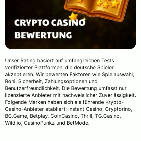
Unser Rating basiert auf umfangreichen Tests
verifizierter Plattformen, die deutsche Spieler
akzeptieren. Wir bewerten Faktoren wie Spielauswahl,
Boni, Sicherheit, Zahlungsoptionen und
Benutzerfreundlichkeit. Die Bewertung umfasst nur
lizenzierte Anbieter mit nachweislicher Zuverlässigkeit.
Folgende Marken haben sich als führende Krypto-
Casino-Anbieter etabliert: Instant Casino, Cryptorino,
BC.Game, Betplay, CoinCasino, Thrill, TG.Casino,
Wild.io, CasinoPunkz und BetMode.