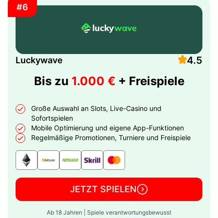
#6
4.5
Luckywave
Bis zu
1.000 €
+ Freispiele
Große Auswahl an Slots, Live-Casino und
Sofortspielen
Mobile Optimierung und eigene App-Funktionen
Regelmäßige Promotionen, Turniere und Freispiele
JETZT SPIELEN
Ab 18 Jahren | Spiele verantwortungsbewusst