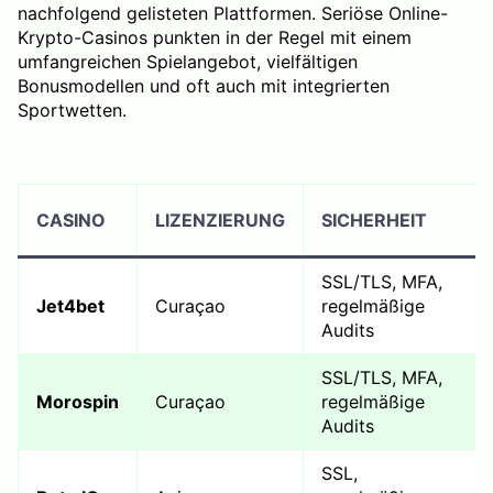
nachfolgend gelisteten Plattformen. Seriöse Online-
Krypto-Casinos punkten in der Regel mit einem
umfangreichen Spielangebot, vielfältigen
Bonusmodellen und oft auch mit integrierten
Sportwetten.
CASINO
LIZENZIERUNG
SICHERHEIT
SSL/TLS, MFA,
Jet4bet
Curaçao
regelmäßige
Audits
SSL/TLS, MFA,
Morospin
Curaçao
regelmäßige
Audits
SSL,