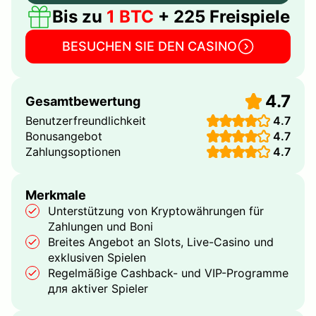
Bis zu
1 BTC
+ 225 Freispiele
BESUCHEN SIE DEN CASINO
4.7
Gesamtbewertung
Benutzerfreundlichkeit
4.7
Bonusangebot
4.7
Zahlungsoptionen
4.7
Merkmale
Unterstützung von Kryptowährungen für
Zahlungen und Boni
Breites Angebot an Slots, Live-Casino und
exklusiven Spielen
Regelmäßige Cashback- und VIP-Programme
для aktiver Spieler