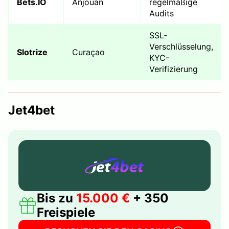
Bets.IO
Anjouan
regelmäßige
Audits
SSL-
Verschlüsselung,
Slotrize
Curaçao
KYC-
Verifizierung
Jet4bet
Bis zu
15.000 €
+ 350
Freispiele