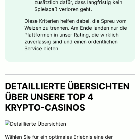
zusätzlich dafür, dass langfristig kein
Spielspaß verloren geht.
Diese Kriterien helfen dabei, die Spreu vom
Weizen zu trennen. Am Ende landen nur die
Plattformen in unser Rating, die wirklich
zuverlässig sind und einen ordentlichen
Service bieten.
DETAILLIERTE ÜBERSICHTEN
ÜBER UNSERE TOP 4
KRYPTO-CASINOS
Wählen Sie für ein optimales Erlebnis eine der