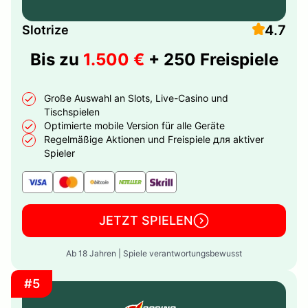
4.7
Slotrize
Bis zu
1.500 €
+ 250 Freispiele
Große Auswahl an Slots, Live-Casino und
Tischspielen
Optimierte mobile Version für alle Geräte
Regelmäßige Aktionen und Freispiele для aktiver
Spieler
JETZT SPIELEN
Ab 18 Jahren | Spiele verantwortungsbewusst
#5