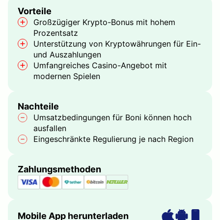
Vorteile
Großzügiger Krypto-Bonus mit hohem
Prozentsatz
Unterstützung von Kryptowährungen für Ein-
und Auszahlungen
Umfangreiches Casino-Angebot mit
modernen Spielen
Nachteile
Umsatzbedingungen für Boni können hoch
ausfallen
Eingeschränkte Regulierung je nach Region
Zahlungsmethoden
Mobile App herunterladen