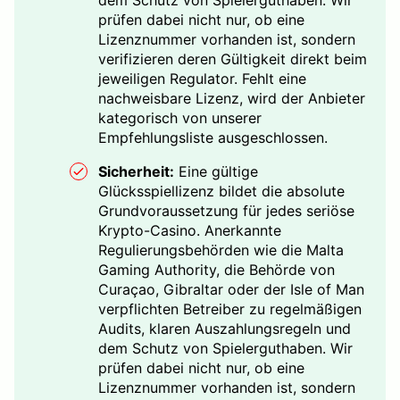
prüfen dabei nicht nur, ob eine
Lizenznummer vorhanden ist, sondern
verifizieren deren Gültigkeit direkt beim
jeweiligen Regulator. Fehlt eine
nachweisbare Lizenz, wird der Anbieter
kategorisch von unserer
Empfehlungsliste ausgeschlossen.
Sicherheit:
Eine gültige
Glücksspiellizenz bildet die absolute
Grundvoraussetzung für jedes seriöse
Krypto-Casino. Anerkannte
Regulierungsbehörden wie die Malta
Gaming Authority, die Behörde von
Curaçao, Gibraltar oder der Isle of Man
verpflichten Betreiber zu regelmäßigen
Audits, klaren Auszahlungsregeln und
dem Schutz von Spielerguthaben. Wir
prüfen dabei nicht nur, ob eine
Lizenznummer vorhanden ist, sondern