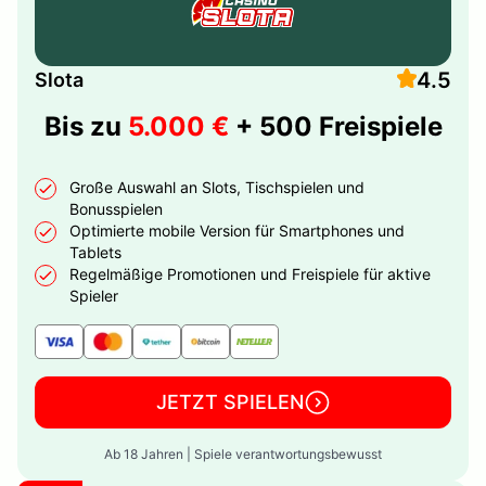
4.5
Slota
Bis zu
5.000 €
+ 500 Freispiele
Große Auswahl an Slots, Tischspielen und
Bonusspielen
Optimierte mobile Version für Smartphones und
Tablets
Regelmäßige Promotionen und Freispiele für aktive
Spieler
JETZT SPIELEN
Ab 18 Jahren | Spiele verantwortungsbewusst