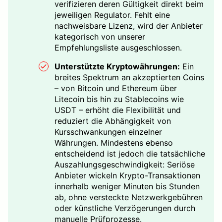
verifizieren deren Gültigkeit direkt beim
jeweiligen Regulator. Fehlt eine
nachweisbare Lizenz, wird der Anbieter
kategorisch von unserer
Empfehlungsliste ausgeschlossen.
Unterstützte Kryptowährungen:
Ein
breites Spektrum an akzeptierten Coins
– von Bitcoin und Ethereum über
Litecoin bis hin zu Stablecoins wie
USDT – erhöht die Flexibilität und
reduziert die Abhängigkeit von
Kursschwankungen einzelner
Währungen. Mindestens ebenso
entscheidend ist jedoch die tatsächliche
Auszahlungsgeschwindigkeit: Seriöse
Anbieter wickeln Krypto-Transaktionen
innerhalb weniger Minuten bis Stunden
ab, ohne versteckte Netzwerkgebühren
oder künstliche Verzögerungen durch
manuelle Prüfprozesse.