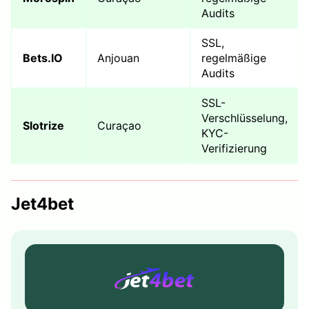
Audits
SSL,
Bets.IO
Anjouan
regelmäßige
Audits
SSL-
Verschlüsselung,
Slotrize
Curaçao
KYC-
Verifizierung
Jet4bet