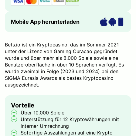
Mobile App herunterladen
Bets.io ist ein Kryptocasino, das im Sommer 2021
unter der Lizenz von Gaming Curacao gegründet
wurde und über mehr als 8.000 Spiele sowie eine
Benutzeroberfläche in über 10 Sprachen verfügt. Es
wurde zweimal in Folge (2023 und 2024) bei den
SiGMA Eurasia Awards als bestes Kryptocasino
ausgezeichnet.
Vorteile
Über 10.000 Spiele
Unterstützung für 12 Kryptowährungen mit
interner Umrechnung
Sofortige Auszahlungen auf eine Krypto