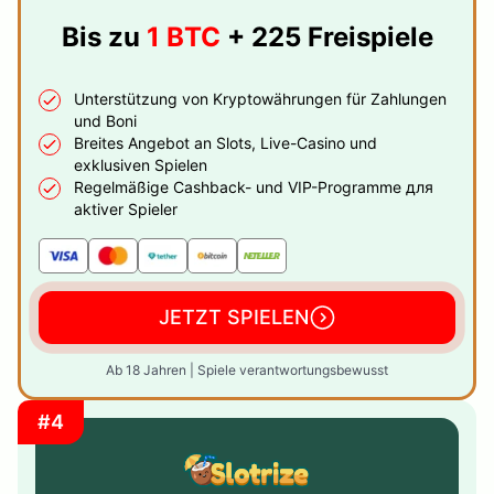
Bis zu
1 BTC
+ 225 Freispiele
Unterstützung von Kryptowährungen für Zahlungen
und Boni
Breites Angebot an Slots, Live-Casino und
exklusiven Spielen
Regelmäßige Cashback- und VIP-Programme для
aktiver Spieler
JETZT SPIELEN
Ab 18 Jahren | Spiele verantwortungsbewusst
#4