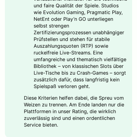
und faire Qualität der Spiele. Studios
wie Evolution Gaming, Pragmatic Play,
NetEnt oder Play’n GO unterliegen
selbst strengen
Zertifizierungsprozessen unabhängiger
Prüfstellen und stehen für stabile
Auszahlungsquoten (RTP) sowie
ruckelfreie Live-Streams. Eine
umfangreiche und thematisch vielfältige
Bibliothek – von klassischen Slots über
Live-Tische bis zu Crash-Games – sorgt
zusätzlich dafür, dass langfristig kein
Spielspaß verloren geht.
Diese Kriterien helfen dabei, die Spreu vom
Weizen zu trennen. Am Ende landen nur die
Plattformen in unser Rating, die wirklich
zuverlässig sind und einen ordentlichen
Service bieten.