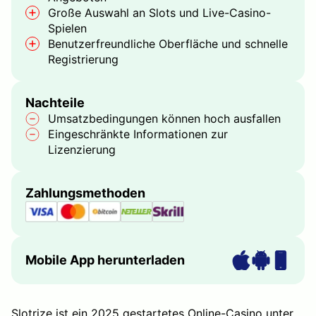
Große Auswahl an Slots und Live-Casino-
Spielen
Benutzerfreundliche Oberfläche und schnelle
Registrierung
Nachteile
Umsatzbedingungen können hoch ausfallen
Eingeschränkte Informationen zur
Lizenzierung
Zahlungsmethoden
Mobile App herunterladen
Slotrize ist ein 2025 gestartetes Online-Casino unter