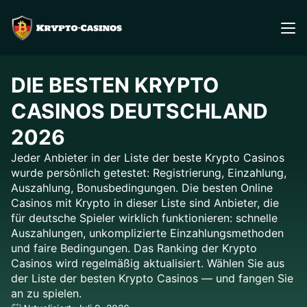
DIE BESTEN KRYPTO
CASINOS DEUTSCHLAND
2026
Jeder Anbieter in der Liste der beste Krypto Casinos
wurde persönlich getestet: Registrierung, Einzahlung,
Auszahlung, Bonusbedingungen. Die besten Online
Casinos mit Krypto in dieser Liste sind Anbieter, die
für deutsche Spieler wirklich funktionieren: schnelle
Auszahlungen, unkomplizierte Einzahlungsmethoden
und faire Bedingungen. Das Ranking der Krypto
Casinos wird regelmäßig aktualisiert. Wählen Sie aus
der Liste der besten Krypto Casinos — und fangen Sie
an zu spielen.