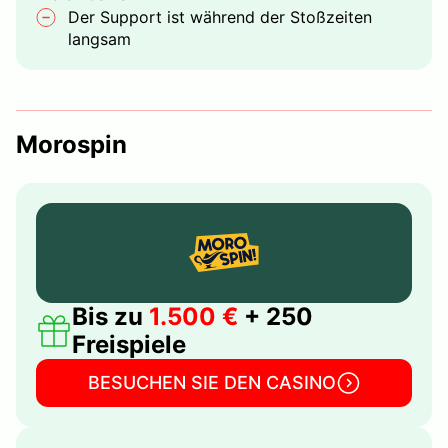
Der Support ist während der Stoßzeiten
langsam
Morospin
Bis zu
1.500 €
+ 250
Freispiele
BESUCHEN SIE DEN CASINO