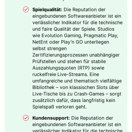
Spielqualität:
Die Reputation der
eingebundenen Softwareanbieter ist ein
verlässlicher Indikator für die technische
und faire Qualität der Spiele. Studios
wie Evolution Gaming, Pragmatic Play,
NetEnt oder Play’n GO unterliegen
selbst strengen
Zertifizierungsprozessen unabhängiger
Prüfstellen und stehen für stabile
Auszahlungsquoten (RTP) sowie
ruckelfreie Live-Streams. Eine
umfangreiche und thematisch vielfältige
Bibliothek – von klassischen Slots über
Live-Tische bis zu Crash-Games – sorgt
zusätzlich dafür, dass langfristig kein
Spielspaß verloren geht.
Kundensupport:
Die Reputation der
eingebundenen Softwareanbieter ist ein
verlässlicher Indikator für die technische