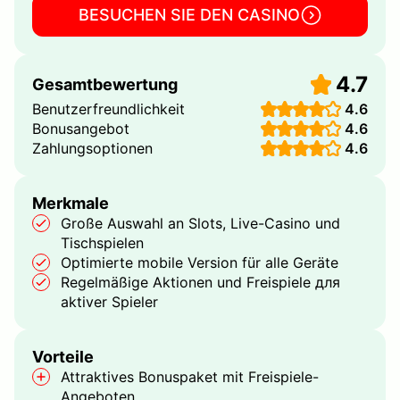
BESUCHEN SIE DEN CASINO
4.7
Gesamtbewertung
Benutzerfreundlichkeit
4.6
Bonusangebot
4.6
Zahlungsoptionen
4.6
Merkmale
Große Auswahl an Slots, Live-Casino und
Tischspielen
Optimierte mobile Version für alle Geräte
Regelmäßige Aktionen und Freispiele для
aktiver Spieler
Vorteile
Attraktives Bonuspaket mit Freispiele-
Angeboten