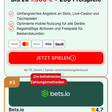
Umfangreiches Angebot an Slots, Live-Casino und
Tischspielen
Optimierte mobile Nutzung für alle Geräte
Regelmäßige Aktionen und Freispiele für
Bestandskunden
JETZT SPIELEN
Ab 18 Jahren | Spiele verantwortungsbewusst
Die beliebtesten
#3
Zahlungsmethoden
4.7
Bets.io