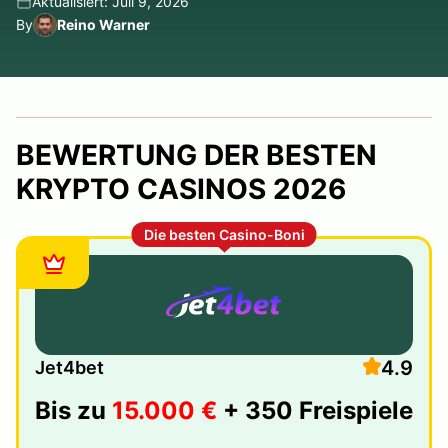
Aktualisiert: Juli 9, 2026
By
Reino Warner
BEWERTUNG DER BESTEN
KRYPTO CASINOS 2026
Die besten Casino-Boni
4.9
Jet4bet
Bis zu
15.000 €
+ 350 Freispiele