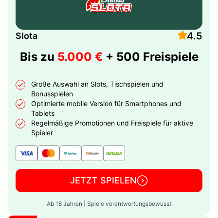
4.5
Slota
Bis zu
5.000 €
+ 500 Freispiele
Große Auswahl an Slots, Tischspielen und
Bonusspielen
Optimierte mobile Version für Smartphones und
Tablets
Regelmäßige Promotionen und Freispiele für aktive
Spieler
JETZT SPIELEN
Ab 18 Jahren | Spiele verantwortungsbewusst