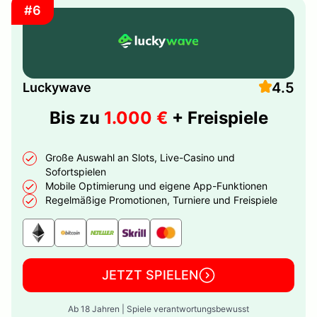
#6
4.5
Luckywave
Bis zu
1.000 €
+ Freispiele
Große Auswahl an Slots, Live-Casino und
Sofortspielen
Mobile Optimierung und eigene App-Funktionen
Regelmäßige Promotionen, Turniere und Freispiele
JETZT SPIELEN
Ab 18 Jahren | Spiele verantwortungsbewusst