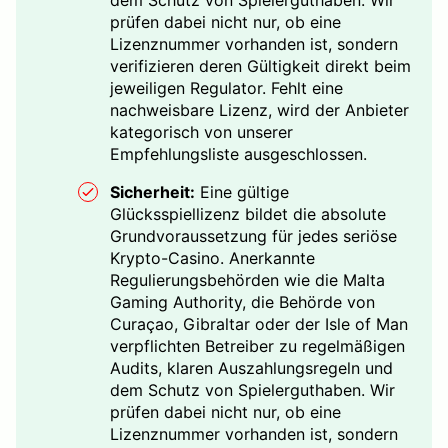
prüfen dabei nicht nur, ob eine
Lizenznummer vorhanden ist, sondern
verifizieren deren Gültigkeit direkt beim
jeweiligen Regulator. Fehlt eine
nachweisbare Lizenz, wird der Anbieter
kategorisch von unserer
Empfehlungsliste ausgeschlossen.
Sicherheit:
Eine gültige
Glücksspiellizenz bildet die absolute
Grundvoraussetzung für jedes seriöse
Krypto-Casino. Anerkannte
Regulierungsbehörden wie die Malta
Gaming Authority, die Behörde von
Curaçao, Gibraltar oder der Isle of Man
verpflichten Betreiber zu regelmäßigen
Audits, klaren Auszahlungsregeln und
dem Schutz von Spielerguthaben. Wir
prüfen dabei nicht nur, ob eine
Lizenznummer vorhanden ist, sondern