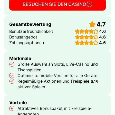
BESUCHEN SIE DEN CASINO
4.7
Gesamtbewertung
Benutzerfreundlichkeit
4.6
Bonusangebot
4.6
Zahlungsoptionen
4.6
Merkmale
Große Auswahl an Slots, Live-Casino und
Tischspielen
Optimierte mobile Version für alle Geräte
Regelmäßige Aktionen und Freispiele для
aktiver Spieler
Vorteile
Attraktives Bonuspaket mit Freispiele-
Angeboten