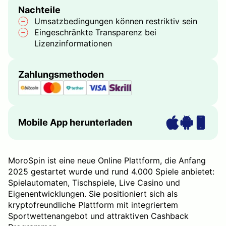
Nachteile
Umsatzbedingungen können restriktiv sein
Eingeschränkte Transparenz bei
Lizenzinformationen
Zahlungsmethoden
Mobile App herunterladen
MoroSpin ist eine neue Online Plattform, die Anfang
2025 gestartet wurde und rund 4.000 Spiele anbietet:
Spielautomaten, Tischspiele, Live Casino und
Eigenentwicklungen. Sie positioniert sich als
kryptofreundliche Plattform mit integriertem
Sportwettenangebot und attraktiven Cashback