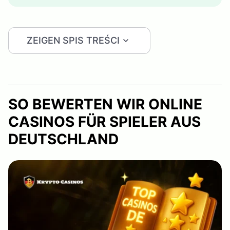
ZEIGEN SPIS TREŚCI
SO BEWERTEN WIR ONLINE
CASINOS FÜR SPIELER AUS
DEUTSCHLAND