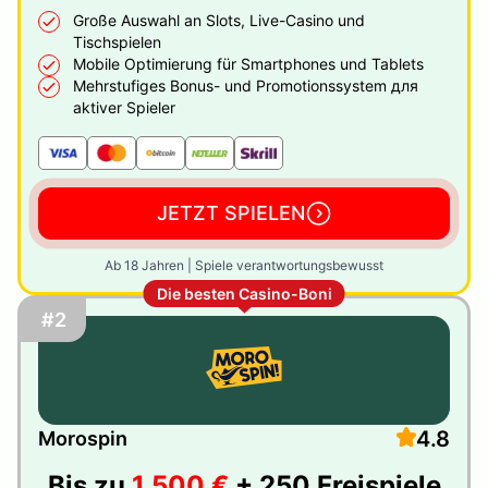
Große Auswahl an Slots, Live-Casino und
Tischspielen
Mobile Optimierung für Smartphones und Tablets
Mehrstufiges Bonus- und Promotionssystem для
aktiver Spieler
JETZT SPIELEN
Ab 18 Jahren | Spiele verantwortungsbewusst
Die besten Casino-Boni
#2
4.8
Morospin
Bis zu
1.500 €
+ 250 Freispiele