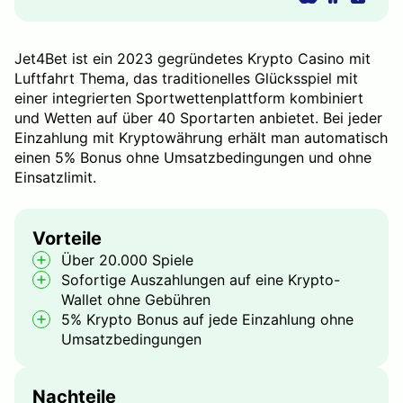
Jet4Bet ist ein 2023 gegründetes Krypto Casino mit
Luftfahrt Thema, das traditionelles Glücksspiel mit
einer integrierten Sportwettenplattform kombiniert
und Wetten auf über 40 Sportarten anbietet. Bei jeder
Einzahlung mit Kryptowährung erhält man automatisch
einen 5% Bonus ohne Umsatzbedingungen und ohne
Einsatzlimit.
Vorteile
Über 20.000 Spiele
Sofortige Auszahlungen auf eine Krypto-
Wallet ohne Gebühren
5% Krypto Bonus auf jede Einzahlung ohne
Umsatzbedingungen
Nachteile