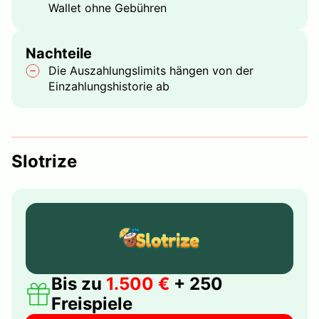
Wallet ohne Gebühren
Nachteile
Die Auszahlungslimits hängen von der
Einzahlungshistorie ab
Slotrize
Bis zu
1.500 €
+ 250
Freispiele