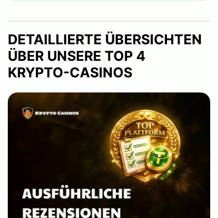
DETAILLIERTE ÜBERSICHTEN
ÜBER UNSERE TOP 4
KRYPTO-CASINOS